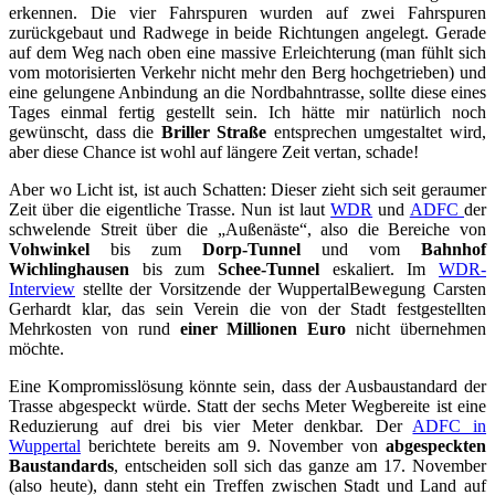
erkennen. Die vier Fahrspuren wurden auf zwei Fahrspuren
zurückgebaut und Radwege in beide Richtungen angelegt. Gerade
auf dem Weg nach oben eine massive Erleichterung (man fühlt sich
vom motorisierten Verkehr nicht mehr den Berg hochgetrieben) und
eine gelungene Anbindung an die Nordbahntrasse, sollte diese eines
Tages einmal fertig gestellt sein. Ich hätte mir natürlich noch
gewünscht, dass die
Briller Straße
entsprechen umgestaltet wird,
aber diese Chance ist wohl auf längere Zeit vertan, schade!
Aber wo Licht ist, ist auch Schatten: Dieser zieht sich seit geraumer
Zeit über die eigentliche Trasse. Nun ist laut
WDR
und
ADFC
der
schwelende Streit über die „Außenäste“, also die Bereiche von
Vohwinkel
bis zum
Dorp-Tunnel
und vom
Bahnhof
Wichlinghausen
bis zum
Schee-Tunnel
eskaliert. Im
WDR-
Interview
stellte der Vorsitzende der WuppertalBewegung Carsten
Gerhardt klar, das sein Verein die von der Stadt festgestellten
Mehrkosten von rund
einer Millionen Euro
nicht übernehmen
möchte.
Eine Kompromisslösung könnte sein, dass der Ausbaustandard der
Trasse abgespeckt würde. Statt der sechs Meter Wegbereite ist eine
Reduzierung auf drei bis vier Meter denkbar. Der
ADFC in
Wuppertal
berichtete bereits am 9. November von
abgespeckten
Baustandards
, entscheiden soll sich das ganze am 17. November
(also heute), dann steht ein Treffen zwischen Stadt und Land auf