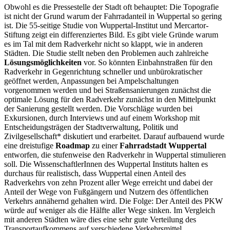
Obwohl es die Pressestelle der Stadt oft behauptet: Die Topografie
ist nicht der Grund warum der Fahrradanteil in Wuppertal so gering
ist. Die 55-seitige Studie von Wuppertal-Institut und Mercartor-
Stiftung zeigt ein differenziertes Bild. Es gibt viele Gründe warum
es im Tal mit dem Radverkehr nicht so klappt, wie in anderen
Städten. Die Studie stellt neben den Problemen auch zahlreiche
Lösungsmöglichkeiten
vor. So könnten Einbahnstraßen für den
Radverkehr in Gegenrichtung schneller und unbürokratischer
geöffnet werden, Anpassungen bei Ampelschaltungen
vorgenommen werden und bei Straßensanierungen zunächst die
optimale Lösung für den Radverkehr zunächst in den Mittelpunkt
der Sanierung gestellt werden. Die Vorschläge wurden bei
Exkursionen, durch Interviews und auf einem Workshop mit
Entscheidungsträgen der Stadtverwaltung, Politik und
Zivilgesellschaft* diskutiert und erarbeitet. Darauf aufbauend wurde
eine dreistufige
Roadmap
zu einer
Fahrradstadt Wuppertal
entworfen, die stufenweise den Radverkehr in Wuppertal stimulieren
soll. Die WissenschaftlerInnen des Wuppertal Instituts halten es
durchaus für realistisch, dass Wuppertal einen Anteil des
Radverkehrs von zehn Prozent aller Wege erreicht und dabei der
Anteil der Wege von Fußgängern und Nutzern des öffentlichen
Verkehrs annähernd gehalten wird. Die Folge: Der Anteil des PKW
würde auf weniger als die Hälfte aller Wege sinken. Im Vergleich
mit anderen Städten wäre dies eine sehr gute Verteilung des
Transportaufkommens auf verschiedene Verkehrsmittel.