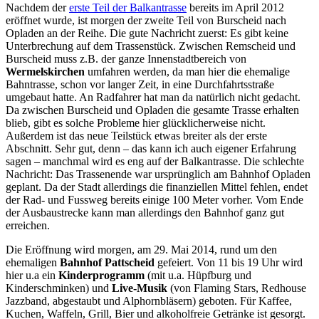
Nachdem der
erste Teil der Balkantrasse
bereits im April 2012
eröffnet wurde, ist morgen der zweite Teil von Burscheid nach
Opladen an der Reihe. Die gute Nachricht zuerst: Es gibt keine
Unterbrechung auf dem Trassenstück. Zwischen Remscheid und
Burscheid muss z.B. der ganze Innenstadtbereich von
Wermelskirchen
umfahren werden, da man hier die ehemalige
Bahntrasse, schon vor langer Zeit, in eine Durchfahrtsstraße
umgebaut hatte. An Radfahrer hat man da natürlich nicht gedacht.
Da zwischen Burscheid und Opladen die gesamte Trasse erhalten
blieb, gibt es solche Probleme hier glücklicherweise nicht.
Außerdem ist das neue Teilstück etwas breiter als der erste
Abschnitt. Sehr gut, denn – das kann ich auch eigener Erfahrung
sagen – manchmal wird es eng auf der Balkantrasse. Die schlechte
Nachricht: Das Trassenende war ursprünglich am Bahnhof Opladen
geplant. Da der Stadt allerdings die finanziellen Mittel fehlen, endet
der Rad- und Fussweg bereits einige 100 Meter vorher. Vom Ende
der Ausbaustrecke kann man allerdings den Bahnhof ganz gut
erreichen.
Die Eröffnung wird morgen, am 29. Mai 2014, rund um den
ehemaligen
Bahnhof Pattscheid
gefeiert. Von 11 bis 19 Uhr wird
hier u.a ein
Kinderprogramm
(mit u.a. Hüpfburg und
Kinderschminken) und
Live-Musik
(von Flaming Stars, Redhouse
Jazzband, abgestaubt und Alphornbläsern) geboten. Für Kaffee,
Kuchen, Waffeln, Grill, Bier und alkoholfreie Getränke ist gesorgt.