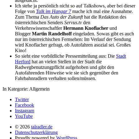
ausgedacht.
Ich stehe ja persönlich nicht so auf Talkshows, aber bei dieser
Folge von
Talk im Hangar 7
mache ich mal eine Ausnahme.
Zum Thema
Das Auto der Zukunft
hat die Redaktion des
österreichischen Senders
Servus.tv
den
Verkehrswissenschaftler
Hermann Knoflacher
und
Blogger
Martin Randelhoff
eingeladen. Sowas gibt es auch
nur im österreichischen Fernsehen: Im Verlauf der Sendung
wird Knoflacher gefragt, ob Autofahren asozial sei. Großes
Kino!
So sieht eine vorbildliche Pressemitteilung aus: Die
Stadt
Herford
hat an vielen Stellen in der Stadt die
Radwegbenutzungpflicht aufgehoben und gibt den
Autofahrenden Hinweise wie sie sich gegenüber den
Fahrbahnradlern verhalten sollen/müssen.
In Kategorie:
Allgemein
Twitter
Facebook
Instagram
YouTube
© 2026
talradler.de
Datenschutzerklärung
Proudly powered by
WordPress.