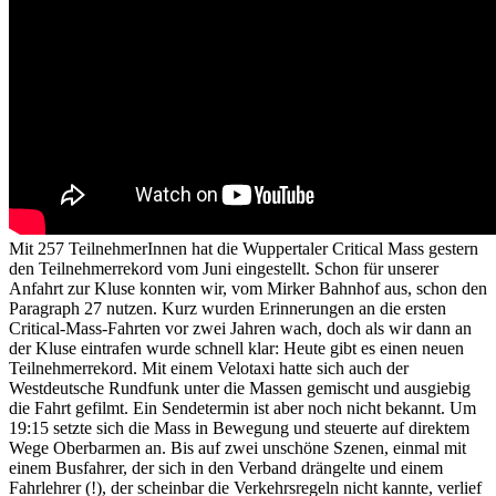
Mit 257 TeilnehmerInnen hat die Wuppertaler Critical Mass gestern
den Teilnehmerrekord vom Juni eingestellt. Schon für unserer
Anfahrt zur Kluse konnten wir, vom Mirker Bahnhof aus, schon den
Paragraph 27 nutzen. Kurz wurden Erinnerungen an die ersten
Critical-Mass-Fahrten vor zwei Jahren wach, doch als wir dann an
der Kluse eintrafen wurde schnell klar: Heute gibt es einen neuen
Teilnehmerrekord. Mit einem Velotaxi hatte sich auch der
Westdeutsche Rundfunk unter die Massen gemischt und ausgiebig
die Fahrt gefilmt. Ein Sendetermin ist aber noch nicht bekannt. Um
19:15 setzte sich die Mass in Bewegung und steuerte auf direktem
Wege Oberbarmen an. Bis auf zwei unschöne Szenen, einmal mit
einem Busfahrer, der sich in den Verband drängelte und einem
Fahrlehrer (!), der scheinbar die Verkehrsregeln nicht kannte, verlief