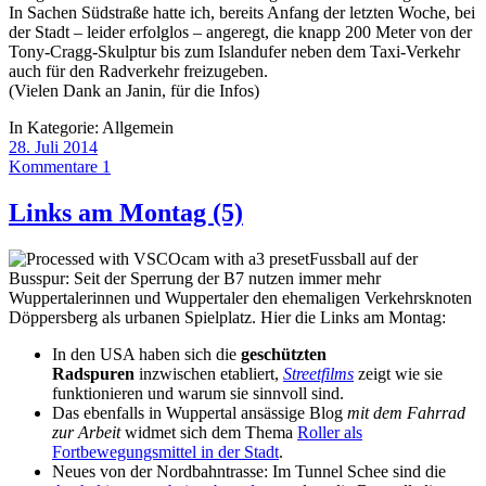
In Sachen Südstraße hatte ich, bereits Anfang der letzten Woche, bei
der Stadt – leider erfolglos – angeregt, die knapp 200 Meter von der
Tony-Cragg-Skulptur bis zum Islandufer neben dem Taxi-Verkehr
auch für den Radverkehr freizugeben.
(Vielen Dank an Janin, für die Infos)
In Kategorie:
Allgemein
28. Juli 2014
Kommentare 1
Links am Montag (5)
Fussball auf der
Busspur: Seit der Sperrung der B7 nutzen immer mehr
Wuppertalerinnen und Wuppertaler den ehemaligen Verkehrsknoten
Döppersberg als urbanen Spielplatz. Hier die Links am Montag:
In den USA haben sich die
geschützten
Radspuren
inzwischen etabliert,
Streetfilms
zeigt wie sie
funktionieren und warum sie sinnvoll sind.
Das ebenfalls in Wuppertal ansässige Blog
mit dem Fahrrad
zur Arbeit
widmet sich dem Thema
Roller als
Fortbewegungsmittel in der Stadt
.
Neues von der Nordbahntrasse: Im Tunnel Schee sind die