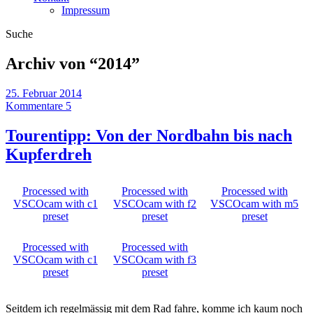
Impressum
Suche
Archiv von “
2014
”
25. Februar 2014
Kommentare 5
Tourentipp: Von der Nordbahn bis nach
Kupferdreh
Processed with
Processed with
Processed with
VSCOcam with c1
VSCOcam with f2
VSCOcam with m5
preset
preset
preset
Processed with
Processed with
VSCOcam with c1
VSCOcam with f3
preset
preset
Seitdem ich regelmässig mit dem Rad fahre, komme ich kaum noch