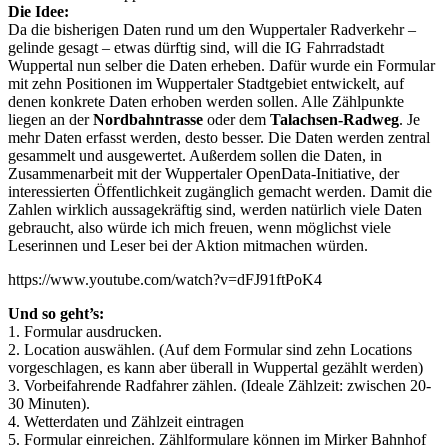
Die Idee:
Da die bisherigen Daten rund um den Wuppertaler Radverkehr –
gelinde gesagt – etwas dürftig sind, will die IG Fahrradstadt
Wuppertal nun selber die Daten erheben. Dafür wurde ein Formular
mit zehn Positionen im Wuppertaler Stadtgebiet entwickelt, auf
denen konkrete Daten erhoben werden sollen. Alle Zählpunkte
liegen an der
Nordbahntrasse
oder dem
Talachsen-Radweg
. Je
mehr Daten erfasst werden, desto besser. Die Daten werden zentral
gesammelt und ausgewertet. Außerdem sollen die Daten, in
Zusammenarbeit mit der Wuppertaler OpenData-Initiative, der
interessierten Öffentlichkeit zugänglich gemacht werden. Damit die
Zahlen wirklich aussagekräftig sind, werden natürlich viele Daten
gebraucht, also würde ich mich freuen, wenn möglichst viele
Leserinnen und Leser bei der Aktion mitmachen würden.
https://www.youtube.com/watch?v=dFJ91ftPoK4
Und so geht’s:
1. Formular ausdrucken.
2. Location auswählen. (Auf dem Formular sind zehn Locations
vorgeschlagen, es kann aber überall in Wuppertal gezählt werden)
3. Vorbeifahrende Radfahrer zählen. (Ideale Zählzeit: zwischen 20-
30 Minuten).
4. Wetterdaten und Zählzeit eintragen
5. Formular einreichen. Zählformulare können im Mirker Bahnhof