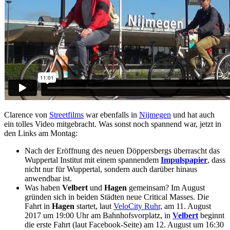
Clarence von
Streetfilms
war ebenfalls in
Nijmegen
und hat auch
ein tolles Video mitgebracht. Was sonst noch spannend war, jetzt in
den Links am Montag:
Nach der Eröffnung des neuen Döppersbergs überrascht das
Wuppertal Institut mit einem spannendem
Impulspapier
, dass
nicht nur für Wuppertal, sondern auch darüber hinaus
anwendbar ist.
Was haben
Velbert
und
Hagen
gemeinsam? Im August
gründen sich in beiden Städten neue Critical Masses. Die
Fahrt in
Hagen
startet, laut
VeloCity Ruhr,
am 11. August
2017 um 19:00 Uhr am Bahnhofsvorplatz, in
Velbert
beginnt
die erste Fahrt (laut Facebook-Seite) am 12. August um 16:30