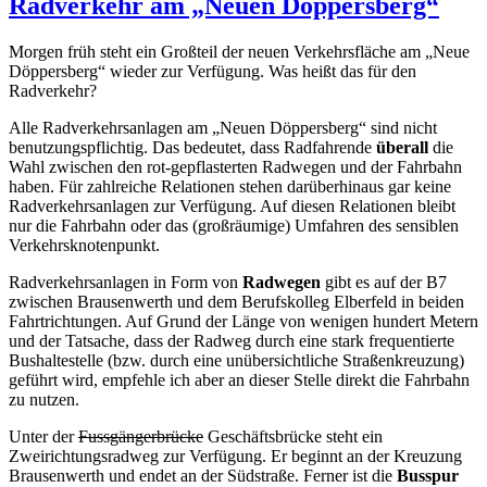
Radverkehr am „Neuen Döppersberg“
Morgen früh steht ein Großteil der neuen Verkehrsfläche am „Neue
Döppersberg“ wieder zur Verfügung. Was heißt das für den
Radverkehr?
Alle Radverkehrsanlagen am „Neuen Döppersberg“ sind nicht
benutzungspflichtig. Das bedeutet, dass Radfahrende
überall
die
Wahl zwischen den rot-gepflasterten Radwegen und der Fahrbahn
haben. Für zahlreiche Relationen stehen darüberhinaus gar keine
Radverkehrsanlagen zur Verfügung. Auf diesen Relationen bleibt
nur die Fahrbahn oder das (großräumige) Umfahren des sensiblen
Verkehrsknotenpunkt.
Radverkehrsanlagen in Form von
Radwegen
gibt es auf der B7
zwischen Brausenwerth und dem Berufskolleg Elberfeld in beiden
Fahrtrichtungen. Auf Grund der Länge von wenigen hundert Metern
und der Tatsache, dass der Radweg durch eine stark frequentierte
Bushaltestelle (bzw. durch eine unübersichtliche Straßenkreuzung)
geführt wird, empfehle ich aber an dieser Stelle direkt die Fahrbahn
zu nutzen.
Unter der
Fussgängerbrücke
Geschäftsbrücke steht ein
Zweirichtungsradweg zur Verfügung. Er beginnt an der Kreuzung
Brausenwerth und endet an der Südstraße. Ferner ist die
Busspur