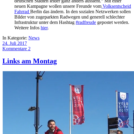
deutschen Städten leider ganz anders aussieht.“ Mit einer
neuen Kampagne wollen unsere Freunde vom
Volksentscheid
Fahrrad
Berlin das ändern. In den sozialen Netzwerken sollen
Bilder von zugeparkten Radwegen und generell schlechter
Infrastruktur unter dem Hashtag
#radfreude
gepostet werden.
Weitere Infos
hier
.
In Kategorie:
News
24. Juli 2017
Kommentare 2
Links am Montag