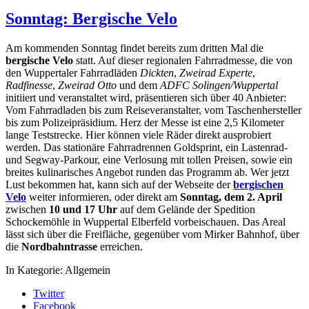
Sonntag: Bergische Velo
Am kommenden Sonntag findet bereits zum dritten Mal die
bergische Velo
statt. Auf dieser regionalen Fahrradmesse, die von
den Wuppertaler Fahrradläden
Dickten
,
Zweirad Experte
,
Radfinesse
,
Zweirad Otto
und dem
ADFC Solingen/Wuppertal
initiiert und veranstaltet wird, präsentieren sich über 40 Anbieter:
Vom Fahrradladen bis zum Reiseveranstalter, vom Taschenhersteller
bis zum Polizeipräsidium. Herz der Messe ist eine 2,5 Kilometer
lange Teststrecke. Hier können viele Räder direkt ausprobiert
werden. Das stationäre Fahrradrennen Goldsprint, ein Lastenrad-
und Segway-Parkour, eine Verlosung mit tollen Preisen, sowie ein
breites kulinarisches Angebot runden das Programm ab. Wer jetzt
Lust bekommen hat, kann sich auf der Webseite der
bergischen
Velo
weiter informieren, oder direkt am
Sonntag, dem 2. April
zwischen
10 und 17 Uhr
auf dem Gelände der Spedition
Schockemöhle in Wuppertal Elberfeld vorbeischauen. Das Areal
lässt sich über die Freifläche, gegenüber vom Mirker Bahnhof, über
die
Nordbahntrasse
erreichen.
In Kategorie:
Allgemein
Twitter
Facebook