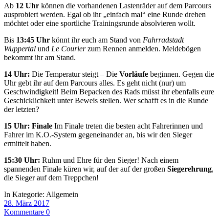
Ab
12 Uhr
können die vorhandenen Lastenräder auf dem Parcours
ausprobiert werden. Egal ob ihr „einfach mal“ eine Runde drehen
möchtet oder eine sportliche Trainingsrunde absolvieren wollt.
Bis
13:45 Uhr
könnt ihr euch am Stand von
Fahrradstadt
Wuppertal
und
Le Courier
zum Rennen anmelden. Meldebögen
bekommt ihr am Stand.
14 Uhr:
Die Temperatur steigt – Die
Vorläufe
beginnen. Gegen die
Uhr gebt ihr auf dem Parcours alles. Es geht nicht (nur) um
Geschwindigkeit! Beim Bepacken des Rads müsst ihr ebenfalls eure
Geschicklichkeit unter Beweis stellen. Wer schafft es in die Runde
der letzten?
15 Uhr: Finale
Im Finale treten die besten acht Fahrerinnen und
Fahrer im K.O.-System gegeneinander an, bis wir den Sieger
ermittelt haben.
15:30 Uhr:
Ruhm und Ehre für den Sieger! Nach einem
spannenden Finale küren wir, auf der auf der großen
Siegerehrung
,
die Sieger auf dem Treppchen!
In Kategorie:
Allgemein
28. März 2017
Kommentare 0