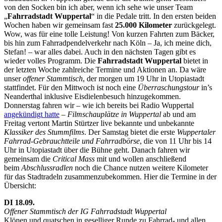
von den Socken bin ich aber, wenn ich sehe wie unser Team
„
Fahrradstadt Wuppertal
“ in die Pedale tritt. In den ersten beiden
Wochen haben wir gemeinsam fast
25.000 Kilometer
zurückgelegt.
Wow, was für eine tolle Leistung! Von kurzen Fahrten zum Bäcker,
bis hin zum Fahrradpendelverkehr nach Köln – Ja, ich meine dich,
Stefan! – war alles dabei. Auch in den nächsten Tagen gibt es
wieder volles Programm. Die
Fahrradstadt Wuppertal
bietet in
der letzten Woche zahlreiche Termine und Aktionen an. Da wäre
unser
offener Stammtisch
, der morgen um 19 Uhr in Utopiastadt
stattfindet. Für den Mittwoch ist noch eine
Überraschungstour
in’s
Neanderthal inklusive Eisdielenbesuch hinzugekommen.
Donnerstag fahren wir – wie ich bereits bei Radio Wuppertal
angekündigt hatte
–
Filmschauplätze in Wuppertal
ab und am
Freitag vertont Martin Stürtzer live bekannte und unbekannte
Klassiker des Stummfilms
. Der Samstag bietet die erste
Wuppertaler
Fahrrad-Gebrauchtteile und Fahrradbörse
, die von 11 Uhr bis 14
Uhr in Utopiastadt über die Bühne geht. Danach fahren wir
gemeinsam die
Critical Mass
mit und wollen anschließend
beim
Abschlussradlen
noch die Chance nutzen weitere Kilometer
für das Stadtradeln zusammenzubekommen. Hier die Termine in der
Übersicht:
DI 18.09.
Offener Stammtisch der IG Fahrradstadt Wuppertal
Klönen und quatschen in geselliger Runde zu Fahrrad- und allen