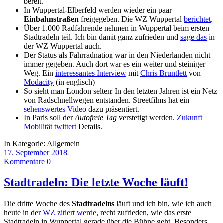
bereit.
In Wuppertal-Elberfeld werden wieder ein paar
Einbahnstraßen
freigegeben. Die WZ Wuppertal
berichtet
.
Über 1.000 Radfahrende nehmen in Wuppertal beim ersten
Stadtradeln teil. Ich bin damit ganz zufrieden und
sage das
in
der WZ Wuppertal auch.
Der Status als Fahrradnation war in den Niederlanden nicht
immer gegeben. Auch dort war es ein weiter und steiniger
Weg. Ein
interessantes Interview
mit
Chris Bruntlett
von
Modacity
(in englisch)
So sieht man London selten: In den letzten Jahren ist ein Netz
von Radschnellwegen entstanden. Streetfilms hat ein
sehenswertes Video
dazu präsentiert.
In Paris soll der
Autofreie Tag
verstetigt werden.
Zukunft
Mobilität
twittert
Details.
In Kategorie:
Allgemein
17. September 2018
Kommentare 0
Stadtradeln: Die letzte Woche läuft!
Die dritte Woche des
Stadtradelns
läuft und ich bin, wie ich auch
heute in der
WZ zitiert werde
, recht zufrieden, wie das erste
Stadtradeln in Wuppertal gerade über die Bühne geht. Besonders