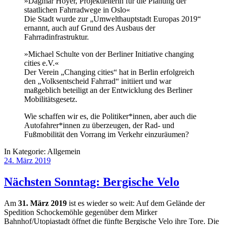
»Dagmar Hoyer, Projektleiterin für die Planung der
staatlichen Fahrradwege in Oslo«
Die Stadt wurde zur „Umwelthauptstadt Europas 2019“
ernannt, auch auf Grund des Ausbaus der
Fahrradinfrastruktur.
»Michael Schulte von der Berliner Initiative changing
cities e.V.«
Der Verein „Changing cities“ hat in Berlin erfolgreich
den „Volksentscheid Fahrrad“ initiiert und war
maßgeblich beteiligt an der Entwicklung des Berliner
Mobilitätsgesetz.
Wie schaffen wir es, die Politiker*innen, aber auch die
Autofahrer*innen zu überzeugen, der Rad- und
Fußmobilität den Vorrang im Verkehr einzuräumen?
In Kategorie:
Allgemein
24. März 2019
Nächsten Sonntag: Bergische Velo
Am
31. März 2019
ist es wieder so weit: Auf dem Gelände der
Spedition Schockemöhle gegenüber dem Mirker
Bahnhof/Utopiastadt öffnet die fünfte Bergische Velo ihre Tore. Die