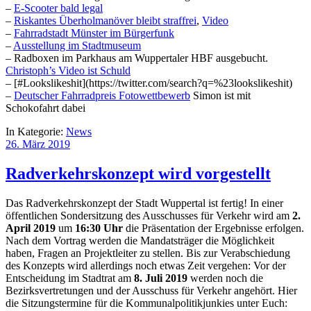
–
E-Scooter bald legal
–
Riskantes Überholmanöver bleibt straffrei
,
Video
–
Fahrradstadt Münster im Bürgerfunk
–
Ausstellung im Stadtmuseum
– Radboxen im Parkhaus am Wuppertaler HBF ausgebucht.
Christoph’s Video ist Schuld
–
[#Lookslikeshit]
(https://twitter.com/search?q=%23lookslikeshit)
–
Deutscher Fahrradpreis Fotowettbewerb
Simon ist mit
Schokofahrt dabei
In Kategorie:
News
26. März 2019
Radverkehrskonzept wird vorgestellt
Das Radverkehrskonzept der Stadt Wuppertal ist fertig! In einer
öffentlichen Sondersitzung des Ausschusses für Verkehr wird am
2.
April 2019
um
16:30 Uhr
die Präsentation der Ergebnisse erfolgen.
Nach dem Vortrag werden die Mandatsträger die Möglichkeit
haben, Fragen an Projektleiter zu stellen. Bis zur Verabschiedung
des Konzepts wird allerdings noch etwas Zeit vergehen: Vor der
Entscheidung im Stadtrat am
8. Juli 2019
werden noch die
Bezirksvertretungen und der Ausschuss für Verkehr angehört. Hier
die Sitzungstermine für die Kommunalpolitikjunkies unter Euch: