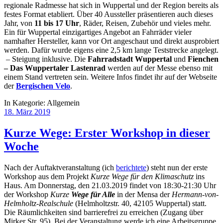
regionale Radmesse hat sich in Wuppertal und der Region bereits als
festes Format etabliert. Über 40 Aussteller präsentieren auch dieses
Jahr, von
11 bis 17 Uhr
, Räder, Reisen, Zubehör und vieles mehr.
Ein für Wuppertal einzigartiges Angebot an Fahrräder vieler
namhafter Hersteller, kann vor Ort angeschaut und direkt ausprobiert
werden. Dafür wurde eigens eine 2,5 km lange Teststrecke angelegt.
– Steigung inklusive. Die
Fahrradstadt Wuppertal
und
Fienchen
– Das Wuppertaler Lastenrad
werden auf der Messe ebenso mit
einem Stand vertreten sein. Weitere Infos findet ihr auf der Webseite
der
Bergischen Velo
.
In Kategorie:
Allgemein
18. März 2019
Kurze Wege: Erster Workshop in dieser
Woche
Nach der Auftaktveranstaltung (ich
berichtete
) steht nun der erste
Workshop aus dem Projekt
Kurze Wege für den Klimaschutz
ins
Haus. Am Donnerstag, den 21.03.2019 findet von 18:30-21:30 Uhr
der Workshop
Kurze
Wege für Alle
in der Mensa der
Hermann-von-
Helmholtz-Realschule
(Helmholtzstr. 40, 42105 Wuppertal) statt.
Die Räumlichkeiten sind barrierefrei zu erreichen (Zugang über
Mirker Str. 95). Bei der Veranstaltung werde ich eine Arbeitsgruppe