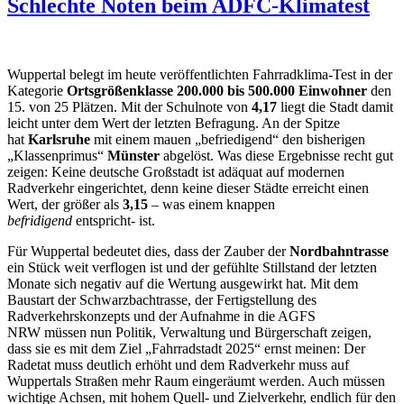
Schlechte Noten beim ADFC-Klimatest
Wuppertal belegt im heute veröffentlichten Fahrradklima-Test in der
Kategorie
Ortsgrößenklasse 200.000 bis 500.000 Einwohner
den
15. von 25 Plätzen. Mit der Schulnote von
4,17
liegt die Stadt damit
leicht unter dem Wert der letzten Befragung. An der Spitze
hat
Karlsruhe
mit einem mauen „befriedigend“ den bisherigen
„Klassenprimus“
Münster
abgelöst. Was diese Ergebnisse recht gut
zeigen: Keine deutsche Großstadt ist adäquat auf modernen
Radverkehr eingerichtet, denn keine dieser Städte erreicht einen
Wert, der größer als
3,15
– was einem knappen
befridigend
entspricht- ist.
Für Wuppertal bedeutet dies, dass der Zauber der
Nordbahntrasse
ein Stück weit verflogen ist und der gefühlte Stillstand der letzten
Monate sich negativ auf die Wertung ausgewirkt hat. Mit dem
Baustart der Schwarzbachtrasse, der Fertigstellung des
Radverkehrskonzepts und der Aufnahme in die AGFS
NRW müssen nun Politik, Verwaltung und Bürgerschaft zeigen,
dass sie es mit dem Ziel „Fahrradstadt 2025“ ernst meinen: Der
Radetat muss deutlich erhöht und dem Radverkehr muss auf
Wuppertals Straßen mehr Raum eingeräumt werden. Auch müssen
wichtige Achsen, mit hohem Quell- und Zielverkehr, endlich für den