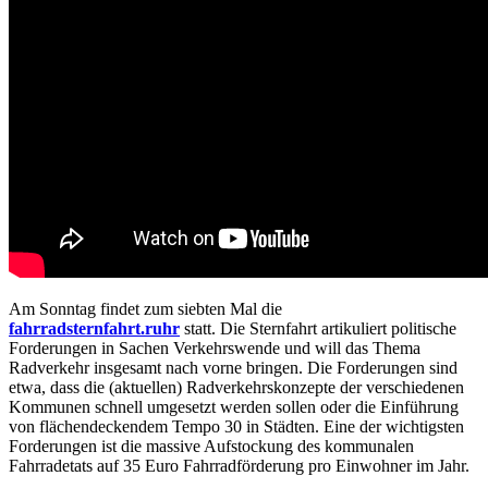
Am Sonntag findet zum siebten Mal die
fahrrad
sternfahrt.ruhr
statt. Die Sternfahrt artikuliert politische
Forderungen in Sachen Verkehrswende und will das Thema
Radverkehr insgesamt nach vorne bringen. Die Forderungen sind
etwa, dass die (aktuellen) Radverkehrskonzepte der verschiedenen
Kommunen schnell umgesetzt werden sollen oder die Einführung
von flächendeckendem Tempo 30 in Städten. Eine der wichtigsten
Forderungen ist die massive Aufstockung des kommunalen
Fahrradetats auf 35 Euro Fahrradförderung pro Einwohner im Jahr.