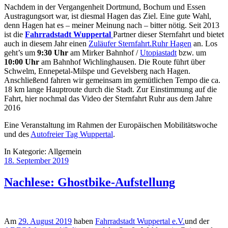
Nachdem in der Vergangenheit Dortmund, Bochum und Essen
Austragungsort war, ist diesmal Hagen das Ziel. Eine gute Wahl,
denn Hagen hat es – meiner Meinung nach – bitter nötig. Seit 2013
ist die
Fahrradstadt Wuppertal
Partner dieser Sternfahrt und bietet
auch in diesem Jahr einen
Zuläufer Sternfahrt.Ruhr Hagen
an. Los
geht’s um
9:30 Uhr
am Mirker Bahnhof /
Utopiastadt
bzw. um
10:00 Uhr
am Bahnhof Wichlinghausen. Die Route führt über
Schwelm, Ennepetal-Milspe und Gevelsberg nach Hagen.
Anschließend fahren wir gemeinsam im gemütlichen Tempo die ca.
18 km lange Hauptroute durch die Stadt. Zur Einstimmung auf die
Fahrt, hier nochmal das Video der Sternfahrt Ruhr aus dem Jahre
2016
Eine Veranstaltung im Rahmen der Europäischen Mobilitätswoche
und des
Autofreier Tag Wuppertal
.
In Kategorie:
Allgemein
18. September 2019
Nachlese: Ghostbike-Aufstellung
Am
29. August 2019
haben
Fahrradstadt Wuppertal e.V.
und der