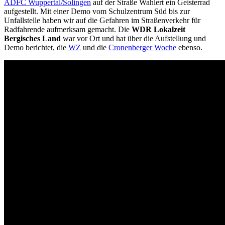
ADFC Wuppertal/Solingen
auf der Straße Wahlert ein Geisterrad
aufgestellt. Mit einer Demo vom Schulzentrum Süd bis zur
Unfallstelle haben wir auf die Gefahren im Straßenverkehr für
Radfahrende aufmerksam gemacht. Die
WDR Lokalzeit
Bergisches Land
war vor Ort und hat über die Aufstellung und
Demo berichtet, die
WZ
und die
Cronenberger Woche
ebenso.