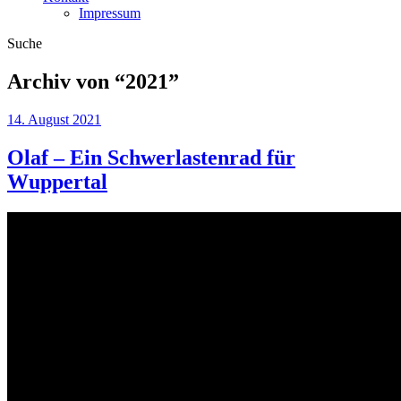
Impressum
Suche
Archiv von “
2021
”
14. August 2021
Olaf – Ein Schwerlastenrad für
Wuppertal