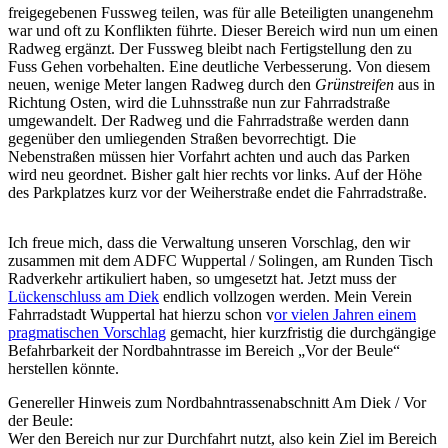
freigegebenen Fussweg teilen, was für alle Beteiligten unangenehm
war und oft zu Konflikten führte. Dieser Bereich wird nun um einen
Radweg ergänzt. Der Fussweg bleibt nach Fertigstellung den zu
Fuss Gehen vorbehalten. Eine deutliche Verbesserung. Von diesem
neuen, wenige Meter langen Radweg durch den
Grünstreifen
aus in
Richtung Osten, wird die Luhnsstraße nun zur Fahrradstraße
umgewandelt. Der Radweg und die Fahrradstraße werden dann
gegenüber den umliegenden Straßen bevorrechtigt. Die
Nebenstraßen müssen hier Vorfahrt achten und auch das Parken
wird neu geordnet. Bisher galt hier rechts vor links. Auf der Höhe
des Parkplatzes kurz vor der Weiherstraße endet die Fahrradstraße.
Ich freue mich, dass die Verwaltung unseren Vorschlag, den wir
zusammen mit dem ADFC Wuppertal / Solingen, am Runden Tisch
Radverkehr artikuliert haben, so umgesetzt hat. Jetzt muss der
Lückenschluss am Diek
endlich vollzogen werden. Mein Verein
Fahrradstadt Wuppertal hat hierzu schon v
or vielen Jahren einem
pragmatischen Vorschlag
gemacht, hier kurzfristig die durchgängige
Befahrbarkeit der Nordbahntrasse im Bereich „Vor der Beule“
herstellen könnte.
Genereller Hinweis zum Nordbahntrassenabschnitt Am Diek / Vor
der Beule:
Wer den Bereich nur zur Durchfahrt nutzt, also kein Ziel im Bereich