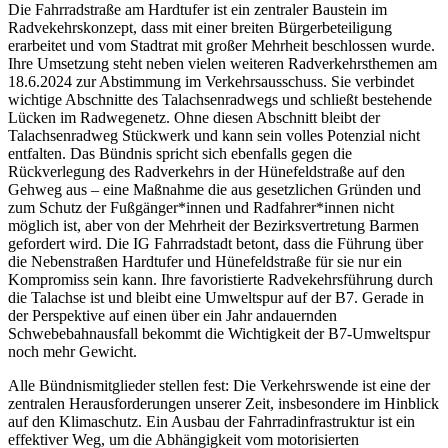
Die Fahrradstraße am Hardtufer ist ein zentraler Baustein im
Radvekehrskonzept, dass mit einer breiten Bürgerbeteiligung
erarbeitet und vom Stadtrat mit großer Mehrheit beschlossen wurde.
Ihre Umsetzung steht neben vielen weiteren Radverkehrsthemen am
18.6.2024 zur Abstimmung im Verkehrsausschuss. Sie verbindet
wichtige Abschnitte des Talachsenradwegs und schließt bestehende
Lücken im Radwegenetz. Ohne diesen Abschnitt bleibt der
Talachsenradweg Stückwerk und kann sein volles Potenzial nicht
entfalten. Das Bündnis spricht sich ebenfalls gegen die
Rückverlegung des Radverkehrs in der Hünefeldstraße auf den
Gehweg aus – eine Maßnahme die aus gesetzlichen Gründen und
zum Schutz der Fußgänger*innen und Radfahrer*innen nicht
möglich ist, aber von der Mehrheit der Bezirksvertretung Barmen
gefordert wird. Die IG Fahrradstadt betont, dass die Führung über
die Nebenstraßen Hardtufer und Hünefeldstraße für sie nur ein
Kompromiss sein kann. Ihre favoristierte Radvekehrsführung durch
die Talachse ist und bleibt eine Umweltspur auf der B7. Gerade in
der Perspektive auf einen über ein Jahr andauernden
Schwebebahnausfall bekommt die Wichtigkeit der B7-Umweltspur
noch mehr Gewicht.
Alle Bündnismitglieder stellen fest: Die Verkehrswende ist eine der
zentralen Herausforderungen unserer Zeit, insbesondere im Hinblick
auf den Klimaschutz. Ein Ausbau der Fahrradinfrastruktur ist ein
effektiver Weg, um die Abhängigkeit vom motorisierten