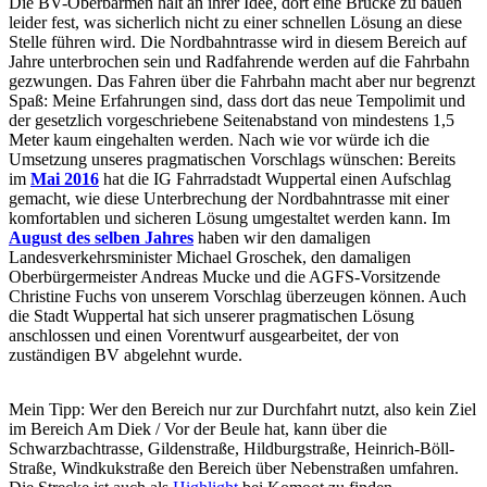
Die BV-Oberbarmen hält an ihrer Idee, dort eine Brücke zu bauen
leider fest, was sicherlich nicht zu einer schnellen Lösung an diese
Stelle führen wird. Die Nordbahntrasse wird in diesem Bereich auf
Jahre unterbrochen sein und Radfahrende werden auf die Fahrbahn
gezwungen. Das Fahren über die Fahrbahn macht aber nur begrenzt
Spaß: Meine Erfahrungen sind, dass dort das neue Tempolimit und
der gesetzlich vorgeschriebene Seitenabstand von mindestens 1,5
Meter kaum eingehalten werden. Nach wie vor würde ich die
Umsetzung unseres pragmatischen Vorschlags wünschen: Bereits
im
Mai 2016
hat die IG Fahrradstadt Wuppertal einen Aufschlag
gemacht, wie diese Unterbrechung der Nordbahntrasse mit einer
komfortablen und sicheren Lösung umgestaltet werden kann. Im
August des selben Jahres
haben wir den damaligen
Landesverkehrsminister Michael Groschek, den damaligen
Oberbürgermeister Andreas Mucke und die AGFS-Vorsitzende
Christine Fuchs von unserem Vorschlag überzeugen können. Auch
die Stadt Wuppertal hat sich unserer pragmatischen Lösung
anschlossen und einen Vorentwurf ausgearbeitet, der von
zuständigen BV abgelehnt wurde.
Mein Tipp: Wer den Bereich nur zur Durchfahrt nutzt, also kein Ziel
im Bereich Am Diek / Vor der Beule hat, kann über die
Schwarzbachtrasse, Gildenstraße, Hildburgstraße, Heinrich-Böll-
Straße, Windkukstraße den Bereich über Nebenstraßen umfahren.