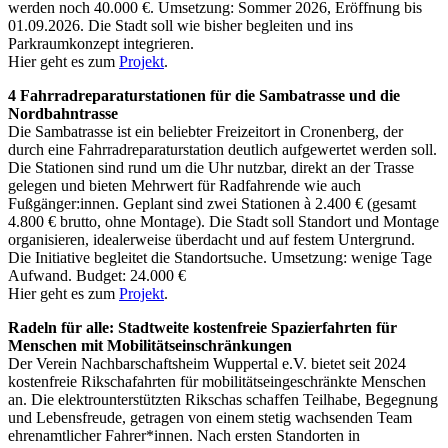
werden noch 40.000 €. Umsetzung: Sommer 2026, Eröffnung bis
01.09.2026. Die Stadt soll wie bisher begleiten und ins
Parkraumkonzept integrieren.
Hier geht es zum
Projekt
.
4 Fahrradreparaturstationen für die Sambatrasse und die
Nordbahntrasse
Die Sambatrasse ist ein beliebter Freizeitort in Cronenberg, der
durch eine Fahrradreparaturstation deutlich aufgewertet werden soll.
Die Stationen sind rund um die Uhr nutzbar, direkt an der Trasse
gelegen und bieten Mehrwert für Radfahrende wie auch
Fußgänger:innen. Geplant sind zwei Stationen à 2.400 € (gesamt
4.800 € brutto, ohne Montage). Die Stadt soll Standort und Montage
organisieren, idealerweise überdacht und auf festem Untergrund.
Die Initiative begleitet die Standortsuche. Umsetzung: wenige Tage
Aufwand. Budget: 24.000 €
Hier geht es zum
Projekt
.
Radeln für alle: Stadtweite kostenfreie Spazierfahrten für
Menschen mit Mobilitätseinschränkungen
Der Verein Nachbarschaftsheim Wuppertal e.V. bietet seit 2024
kostenfreie Rikschafahrten für mobilitätseingeschränkte Menschen
an. Die elektrounterstützten Rikschas schaffen Teilhabe, Begegnung
und Lebensfreude, getragen von einem stetig wachsenden Team
ehrenamtlicher Fahrer*innen. Nach ersten Standorten in