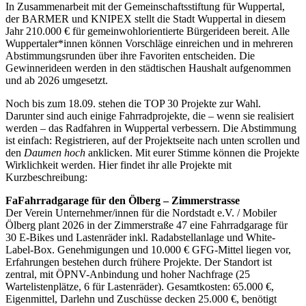
In Zusammenarbeit mit der Gemeinschaftsstiftung für Wuppertal,
der BARMER und KNIPEX stellt die Stadt Wuppertal in diesem
Jahr 210.000 € für gemeinwohlorientierte Bürgerideen bereit. Alle
Wuppertaler*innen können Vorschläge einreichen und in mehreren
Abstimmungsrunden über ihre Favoriten entscheiden. Die
Gewinnerideen werden in den städtischen Haushalt aufgenommen
und ab 2026 umgesetzt.
Noch bis zum 18.09. stehen die TOP 30 Projekte zur Wahl.
Darunter sind auch einige Fahrradprojekte, die – wenn sie realisiert
werden – das Radfahren in Wuppertal verbessern. Die Abstimmung
ist einfach: Registrieren, auf der Projektseite nach unten scrollen und
den
Daumen hoch
anklicken. Mit eurer Stimme können die Projekte
Wirklichkeit werden. Hier findet ihr alle Projekte mit
Kurzbeschreibung:
FaFahrradgarage für den Ölberg – Zimmerstrasse
Der Verein Unternehmer/innen für die Nordstadt e.V. / Mobiler
Ölberg plant 2026 in der Zimmerstraße 47 eine Fahrradgarage für
30 E-Bikes und Lastenräder inkl. Radabstellanlage und White-
Label-Box. Genehmigungen und 10.000 € GFG-Mittel liegen vor,
Erfahrungen bestehen durch frühere Projekte. Der Standort ist
zentral, mit ÖPNV-Anbindung und hoher Nachfrage (25
Wartelistenplätze, 6 für Lastenräder). Gesamtkosten: 65.000 €,
Eigenmittel, Darlehn und Zuschüsse decken 25.000 €, benötigt