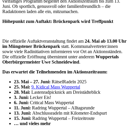
vielfältiges Programm begleitet den Aktionszeitraum bis zum 13.
Juni. Ob sportlich, genussvoll oder familienfreundlich – die
Radaktionen laden alle ein, mitzumachen.
Höhepunkt zum Auftakt: Brückenpark wird Treffpunkt
Die offizielle Auftaktveranstaltung findet am
24. Mai ab 13.00 Uhr
im Müngstener Brückenpark
statt. Kommunalvertreter:innen
sowie viele Radinitiativen informieren vor Ort an Aktionsständen.
Die offizielle Eröffnung übernimmt unter anderem
Wuppertals
Oberbürgermeister Uwe Schneidewind
.
Das erwartet die Teilnehmenden im Aktionszeitraum:
23. Mai – 27. Juni:
RätselRadeln 2025
25. Mai:
9. Kidical Mass Wuppertal
28. Mai:
Lastenradpicknick am Dreistädteblick
3. Juni:
Lecker Eis!
6. Juni:
Critical Mass Wuppertal
11. Juni:
Radring Wuppertal – Alltagsrunde
13. Juni:
Abschlussradeln mit Kilometer-Endspurt
15. Juni:
Radring Wuppertal – Freizeitroute
… und vieles mehr