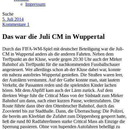
Impressum
Suche
5. Juli 2014
Kommentare 1
Das war die Juli CM in Wuppertal
Durch das FIFA-WM-Spiel mit deutscher Beteiligung war die Juli-
CM in Wuppertal anders als die anderen Fahrten. Neben dem
Treffpunkt an der Kluse, wurde gegen 20:30 Uhr auch der Mirker
Bahnhof als Treffpunkt für die nachkommenden Fussballschauer
angesteuert. Wer allerdings schon ab der Kluse dabei war, konnte
ein nahezu autofreies Wuppertal genießen. Die Straßen waren leer,
der Autolärm verstummt. Auf der Gathe konnte man, statt lautem
Verkehr, die Passanten reden und die spielenden Kinder lachen
hören. Mit dem Abpfiff kam auch der Lärm zurück. Auf dem
direkten Wege fuhr die Critical Mass von der Südstadt zum Mirker
Bahnhof um dann, nach einer kurzen Pause, weiterzufahren. Die
Route führte dann über den Ottenbrucher Bahnhof, durch das
Zooviertel bis zur Stadthalle. Dann, die Überraschung: Die Polizei,
die bereits am Kleeblatt die Zufahrt zum Döppersberg gesperrt hatte,
ließ die rund 80 RadfahrerInnen starke Critical Mass als Einzige die
Sperrung passieren. Ohne von hupenden Autofahren behelligt zu