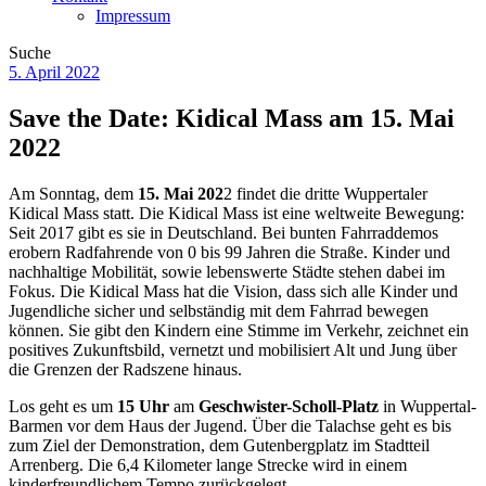
Impressum
Suche
5. April 2022
Save the Date: Kidical Mass am 15. Mai
2022
Am Sonntag, dem
15. Mai 202
2 findet die dritte Wuppertaler
Kidical Mass statt. Die Kidical Mass ist eine weltweite Bewegung:
Seit 2017 gibt es sie in Deutschland. Bei bunten Fahrraddemos
erobern Radfahrende von 0 bis 99 Jahren die Straße. Kinder und
nachhaltige Mobilität, sowie lebenswerte Städte stehen dabei im
Fokus. Die Kidical Mass hat die Vision, dass sich alle Kinder und
Jugendliche sicher und selbständig mit dem Fahrrad bewegen
können. Sie gibt den Kindern eine Stimme im Verkehr, zeichnet ein
positives Zukunftsbild, vernetzt und mobilisiert Alt und Jung über
die Grenzen der Radszene hinaus.
Los geht es um
15 Uhr
am
Geschwister-Scholl-Platz
in Wuppertal-
Barmen vor dem Haus der Jugend. Über die Talachse geht es bis
zum Ziel der Demonstration, dem Gutenbergplatz im Stadtteil
Arrenberg. Die 6,4 Kilometer lange Strecke wird in einem
kinderfreundlichem Tempo zurückgelegt.