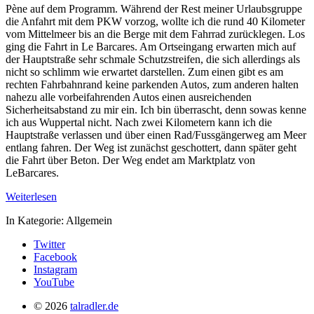
Pène auf dem Programm. Während der Rest meiner Urlaubsgruppe
die Anfahrt mit dem PKW vorzog, wollte ich die rund 40 Kilometer
vom Mittelmeer bis an die Berge mit dem Fahrrad zurücklegen. Los
ging die Fahrt in Le Barcares. Am Ortseingang erwarten mich auf
der Hauptstraße sehr schmale Schutzstreifen, die sich allerdings als
nicht so schlimm wie erwartet darstellen. Zum einen gibt es am
rechten Fahrbahnrand keine parkenden Autos, zum anderen halten
nahezu alle vorbeifahrenden Autos einen ausreichenden
Sicherheitsabstand zu mir ein. Ich bin überrascht, denn sowas kenne
ich aus Wuppertal nicht. Nach zwei Kilometern kann ich die
Hauptstraße verlassen und über einen Rad/Fussgängerweg am Meer
entlang fahren. Der Weg ist zunächst geschottert, dann später geht
die Fahrt über Beton. Der Weg endet am Marktplatz von
LeBarcares.
Weiterlesen
In Kategorie:
Allgemein
Twitter
Facebook
Instagram
YouTube
© 2026
talradler.de