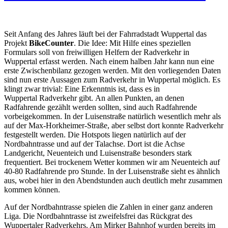
Seit Anfang des Jahres läuft bei der Fahrradstadt Wuppertal das
Projekt
BikeCounter
. Die Idee: Mit Hilfe eines speziellen
Formulars soll von freiwilligen Helfern der Radverkehr in
Wuppertal erfasst werden. Nach einem halben Jahr kann nun eine
erste Zwischenbilanz gezogen werden. Mit den vorliegenden Daten
sind nun erste Aussagen zum Radverkehr in Wuppertal möglich. Es
klingt zwar trivial: Eine Erkenntnis ist, dass es in
Wuppertal Radverkehr gibt. An allen Punkten, an denen
Radfahrende gezählt werden sollten, sind auch Radfahrende
vorbeigekommen. In der Luisenstraße natürlich wesentlich mehr als
auf der Max-Horkheimer-Straße, aber selbst dort konnte Radverkehr
festgestellt werden. Die Hotspots liegen natürlich auf der
Nordbahntrasse und auf der Talachse. Dort ist die Achse
Landgericht, Neuenteich und Luisenstraße besonders stark
frequentiert. Bei trockenem Wetter kommen wir am Neuenteich auf
40-80 Radfahrende pro Stunde. In der Luisenstraße sieht es ähnlich
aus, wobei hier in den Abendstunden auch deutlich mehr zusammen
kommen können.
Auf der Nordbahntrasse spielen die Zahlen in einer ganz anderen
Liga. Die Nordbahntrasse ist zweifelsfrei das Rückgrat des
Wuppertaler Radverkehrs. Am Mirker Bahnhof wurden bereits im