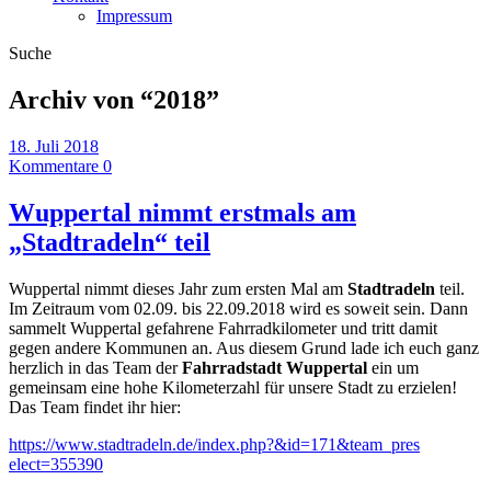
Impressum
Suche
Archiv von “
2018
”
18. Juli 2018
Kommentare 0
Wuppertal nimmt erstmals am
„Stadtradeln“ teil
Wuppertal nimmt dieses Jahr zum ersten Mal am
Stadtradeln
teil.
Im Zeitraum vom 02.09. bis 22.09.2018 wird es soweit sein. Dann
sammelt Wuppertal gefahrene Fahrradkilometer und tritt damit
gegen andere Kommunen an. Aus diesem Grund lade ich euch ganz
herzlich in das Team der
Fahrradstadt Wuppertal
ein um
gemeinsam eine hohe Kilometerzahl für unsere Stadt zu erzielen!
Das Team findet ihr hier:
https://
www.stadtradeln.de/i
ndex.php?&id=171&team_pres
elect=355390