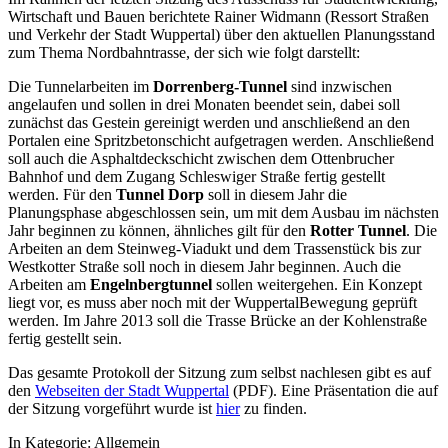
Wirtschaft und Bauen berichtete Rainer Widmann (Ressort Straßen
und Verkehr der Stadt Wuppertal) über den aktuellen Planungsstand
zum Thema Nordbahntrasse, der sich wie folgt darstellt:
Die Tunnelarbeiten im
Dorrenberg-Tunnel
sind inzwischen
angelaufen und sollen in drei Monaten beendet sein, dabei soll
zunächst das Gestein gereinigt werden und anschließend an den
Portalen eine Spritzbetonschicht aufgetragen werden. Anschließend
soll auch die Asphaltdeckschicht zwischen dem Ottenbrucher
Bahnhof und dem Zugang Schleswiger Straße fertig gestellt
werden. Für den
Tunnel Dorp
soll in diesem Jahr die
Planungsphase abgeschlossen sein, um mit dem Ausbau im nächsten
Jahr beginnen zu können, ähnliches gilt für den
Rotter Tunnel
. Die
Arbeiten an dem Steinweg-Viadukt und dem Trassenstück bis zur
Westkotter Straße soll noch in diesem Jahr beginnen. Auch die
Arbeiten am
Engelnbergtunnel
sollen weitergehen. Ein Konzept
liegt vor, es muss aber noch mit der WuppertalBewegung geprüft
werden. Im Jahre 2013 soll die Trasse Brücke an der Kohlenstraße
fertig gestellt sein.
Das gesamte Protokoll der Sitzung zum selbst nachlesen gibt es auf
den
Webseiten der Stadt Wuppertal
(PDF). Eine Präsentation die auf
der Sitzung vorgeführt wurde ist
hier
zu finden.
In Kategorie:
Allgemein