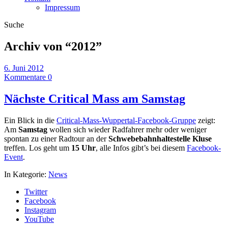
Impressum
Suche
Archiv von “
2012
”
6. Juni 2012
Kommentare 0
Nächste Critical Mass am Samstag
Ein Blick in die
Critical-Mass-Wuppertal-Facebook-Gruppe
zeigt:
Am
Samstag
wollen sich wieder Radfahrer mehr oder weniger
spontan zu einer Radtour an der
Schwebebahnhaltestelle Kluse
treffen. Los geht um
15 Uhr
, alle Infos gibt’s bei diesem
Facebook-
Event
.
In Kategorie:
News
Twitter
Facebook
Instagram
YouTube