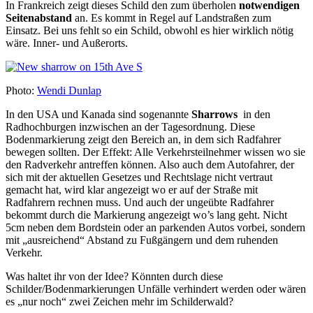
In Frankreich zeigt dieses Schild den zum überholen
notwendigen
Seitenabstand
an. Es kommt in Regel auf Landstraßen zum
Einsatz. Bei uns fehlt so ein Schild, obwohl es hier wirklich nötig
wäre. Inner- und Außerorts.
Photo:
Wendi Dunlap
In den USA und Kanada sind sogenannte
Sharrows
in den
Radhochburgen inzwischen an der Tagesordnung. Diese
Bodenmarkierung zeigt den Bereich an, in dem sich Radfahrer
bewegen sollten. Der Effekt: Alle Verkehrsteilnehmer wissen wo sie
den Radverkehr antreffen können. Also auch dem Autofahrer, der
sich mit der aktuellen Gesetzes und Rechtslage nicht vertraut
gemacht hat, wird klar angezeigt wo er auf der Straße mit
Radfahrern rechnen muss. Und auch der ungeübte Radfahrer
bekommt durch die Markierung angezeigt wo’s lang geht. Nicht
5cm neben dem Bordstein oder an parkenden Autos vorbei, sondern
mit „ausreichend“ Abstand zu Fußgängern und dem ruhenden
Verkehr.
Was haltet ihr von der Idee? Könnten durch diese
Schilder/Bodenmarkierungen Unfälle verhindert werden oder wären
es „nur noch“ zwei Zeichen mehr im Schilderwald?