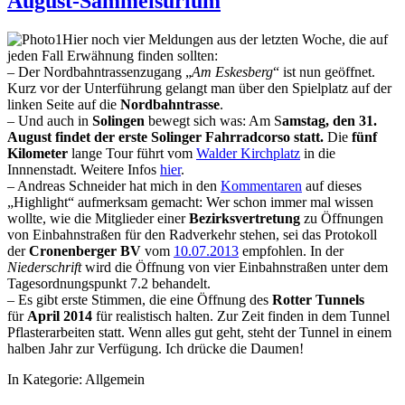
August-Sammelsurium
Hier noch vier Meldungen aus der letzten Woche, die auf
jeden Fall Erwähnung finden sollten:
– Der Nordbahntrassenzugang „
Am Eskesberg
“ ist nun geöffnet.
Kurz vor der Unterführung gelangt man über den Spielplatz auf der
linken Seite auf die
Nordbahntrasse
.
– Und auch in
Solingen
bewegt sich was: Am S
amstag, den 31.
August findet der erste Solinger
Fahrradcorso statt.
Die
fünf
Kilometer
lange Tour führt vom
Walder Kirchplatz
in die
Innnenstadt. Weitere Infos
hier
.
– Andreas Schneider hat mich in den
Kommentaren
auf dieses
„Highlight“ aufmerksam gemacht: Wer schon immer mal wissen
wollte, wie die Mitglieder einer
Bezirksvertretung
zu Öffnungen
von Einbahnstraßen für den Radverkehr stehen, sei das Protokoll
der
Cronenberger BV
vom
10.07.2013
empfohlen. In der
Niederschrift
wird die Öffnung von vier Einbahnstraßen unter dem
Tagesordnungspunkt 7.2 behandelt.
– Es gibt erste Stimmen, die eine Öffnung des
Rotter Tunnels
für
April 2014
für realistisch halten. Zur Zeit finden in dem Tunnel
Pflasterarbeiten statt. Wenn alles gut geht, steht der Tunnel in einem
halben Jahr zur Verfügung. Ich drücke die Daumen!
In Kategorie:
Allgemein