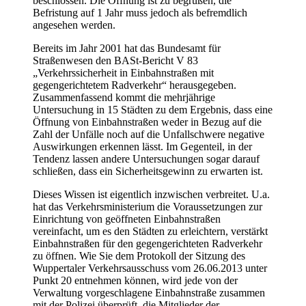
beschlossen. Die Öffnung ist zu begrüßen, die
Befristung auf 1 Jahr muss jedoch als befremdlich
angesehen werden.
Bereits im Jahr 2001 hat das Bundesamt für
Straßenwesen den BASt-Bericht V 83
„Verkehrssicherheit in Einbahnstraßen mit
gegengerichtetem Radverkehr“ herausgegeben.
Zusammenfassend kommt die mehrjährige
Untersuchung in 15 Städten zu dem Ergebnis, dass eine
Öffnung von Einbahnstraßen weder in Bezug auf die
Zahl der Unfälle noch auf die Unfallschwere negative
Auswirkungen erkennen lässt. Im Gegenteil, in der
Tendenz lassen andere Untersuchungen sogar darauf
schließen, dass ein Sicherheitsgewinn zu erwarten ist.
Dieses Wissen ist eigentlich inzwischen verbreitet. U.a.
hat das Verkehrsministerium die Voraussetzungen zur
Einrichtung von geöffneten Einbahnstraßen
vereinfacht, um es den Städten zu erleichtern, verstärkt
Einbahnstraßen für den gegengerichteten Radverkehr
zu öffnen. Wie Sie dem Protokoll der Sitzung des
Wuppertaler Verkehrsausschuss vom 26.06.2013 unter
Punkt 20 entnehmen können, wird jede von der
Verwaltung vorgeschlagene Einbahnstraße zusammen
mit der Polizei überprüft, die Mitglieder der