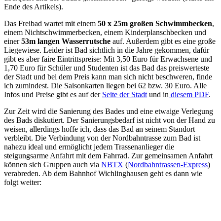
Ende des Artikels).
Das Freibad wartet mit einem
50 x 25m großen Schwimmbecken
,
einem Nichtschwimmerbecken, einem Kinderplanschbecken und
einer
53m langen Wasserrutsche
auf. Außerdem gibt es eine große
Liegewiese. Leider ist Bad sichtlich in die Jahre gekommen, dafür
gibt es aber faire Eintrittspreise: Mit 3,50 Euro für Erwachsene und
1,70 Euro für Schüler und Studenten ist das Bad das preiswerteste
der Stadt und bei dem Preis kann man sich nicht beschweren, finde
ich zumindest. Die Saisonkarten liegen bei 62 bzw. 30 Euro. Alle
Infos und Preise gibt es auf der
Seite der Stadt
und in
diesem PDF
.
Zur Zeit wird die Sanierung des Bades und eine etwaige Verlegung
des Bads diskutiert. Der Sanierungsbedarf ist nicht von der Hand zu
weisen, allerdings hoffe ich, dass das Bad an seinem Standort
verbleibt. Die Verbindung von der Nordbahntrasse zum Bad ist
nahezu ideal und ermöglicht jedem Trassenanlieger die
steigungsarme Anfahrt mit dem Fahrrad. Zur gemeinsamen Anfahrt
können sich Gruppen auch via
NBTX
(
Nordbahntrassen-Express
)
verabreden. Ab dem Bahnhof Wichlinghausen geht es dann wie
folgt weiter: