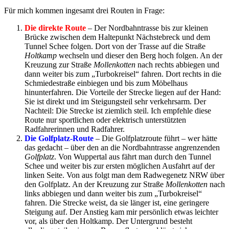
Für mich kommen ingesamt drei Routen in Frage:
Die direkte Route
– Der Nordbahntrasse bis zur kleinen
Brücke zwischen dem Haltepunkt Nächstebreck und dem
Tunnel Schee folgen. Dort von der Trasse auf die Straße
Holtkamp
wechseln und dieser den Berg hoch folgen. An der
Kreuzung zur Straße
Mollenkotten
nach rechts abbiegen und
dann weiter bis zum „Turbokreisel“ fahren. Dort rechts in die
Schmiedestraße einbiegen und bis zum Möbelhaus
hinunterfahren. Die Vorteile der Strecke liegen auf der Hand:
Sie ist direkt und im Steigungsteil sehr verkehrsarm. Der
Nachteil: Die Strecke ist ziemlich steil. Ich empfehle diese
Route nur sportlichen oder elektrisch unterstützten
Radfahrerinnen und Radfahrer.
Die Golfplatz-Route
– Die Golfplatzroute führt – wer hätte
das gedacht – über den an die Nordbahntrasse angrenzenden
Golfplatz
. Von Wuppertal aus fährt man durch den Tunnel
Schee und weiter bis zur ersten möglichen Ausfahrt auf der
linken Seite. Von aus folgt man dem Radwegenetz NRW über
den Golfplatz. An der Kreuzung zur Straße
Mollenkotten
nach
links abbiegen und dann weiter bis zum „Turbokreisel“
fahren. Die Strecke weist, da sie länger ist, eine geringere
Steigung auf. Der Anstieg kam mir persönlich etwas leichter
vor, als über den Holtkamp. Der Untergrund besteht