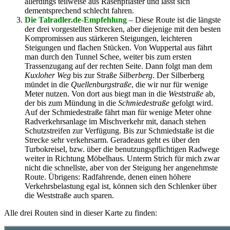
allerdings teilweise aus Rasenpflaster und lässt sich
dementsprechend schlecht fahren.
Die Talradler.de-Empfehlung
– Diese Route ist die längste
der drei vorgestellten Strecken, aber diejenige mit den besten
Kompromissen aus stärkeren Steigungen, leichteren
Steigungen und flachen Stücken. Von Wuppertal aus fährt
man durch den Tunnel Schee, weiter bis zum ersten
Trassenzugang auf der rechten Seite. Dann folgt man dem
Kuxloher Weg
bis zur Straße
Silberberg
. Der Silberberg
mündet in die
Quellenburgstraße
, die wir nur für wenige
Meter nutzen. Von dort aus biegt man in die
Weststraße
ab,
der bis zum Mündung in die
Schmiedestraße
gefolgt wird.
Auf der Schmiedestraße fährt man für wenige Meter ohne
Radverkehrsanlage im Mischverkehr mit, danach stehen
Schutzstreifen zur Verfügung. Bis zur Schmiedstaße ist die
Strecke sehr verkehrsarm. Geradeaus geht es über den
Turbokreisel, bzw. über die benutzungspflichtigen Radwege
weiter in Richtung Möbelhaus. Unterm Strich für mich zwar
nicht die schnellste, aber von der Steigung her angenehmste
Route. Übrigens: Radfahrende, denen einen höhere
Verkehrsbelastung egal ist, können sich den Schlenker über
die Weststraße auch sparen.
Alle drei Routen sind in dieser Karte zu finden: