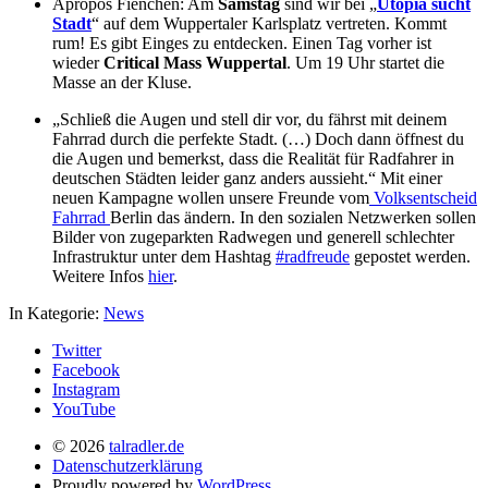
Apropos Fienchen: Am
Samstag
sind wir bei „
Utopia sucht
Stadt
“ auf dem Wuppertaler Karlsplatz vertreten. Kommt
rum! Es gibt Einges zu entdecken. Einen Tag vorher ist
wieder
Critical Mass Wuppertal
. Um 19 Uhr startet die
Masse an der Kluse.
„Schließ die Augen und stell dir vor, du fährst mit deinem
Fahrrad durch die perfekte Stadt. (…) Doch dann öffnest du
die Augen und bemerkst, dass die Realität für Radfahrer in
deutschen Städten leider ganz anders aussieht.“ Mit einer
neuen Kampagne wollen unsere Freunde vom
Volksentscheid
Fahrrad
Berlin das ändern. In den sozialen Netzwerken sollen
Bilder von zugeparkten Radwegen und generell schlechter
Infrastruktur unter dem Hashtag
#radfreude
gepostet werden.
Weitere Infos
hier
.
In Kategorie:
News
Twitter
Facebook
Instagram
YouTube
© 2026
talradler.de
Datenschutzerklärung
Proudly powered by
WordPress.