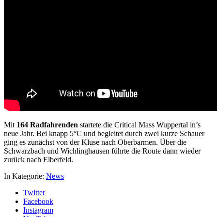
Mit
164 Radfahrenden
startete die Critical Mass Wuppertal in’s
neue Jahr. Bei knapp 5°C und begleitet durch zwei kurze Schauer
ging es zunächst von der Kluse nach Oberbarmen. Über die
Schwarzbach und Wichlinghausen führte die Route dann wieder
zurück nach Elberfeld.
In Kategorie:
News
Twitter
Facebook
Instagram