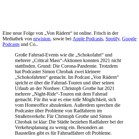
Eine neue Folge von „Von Rädern“ ist online. Frisch in der
Mediathek von
nrwision
, sowie bei
Apple Podcasts
,
Spotify
,
Google
Podcasts
und Co..
Große Fahrrad-Events wie die „Schokofahrt“ und
mehrere „Critical Mass“-Aktionen konnten 2021 nicht
stattfinden. Grund: Die Corona-Pandemie. Trotzdem
hat Podcaster Simon Chrobak zwei kleinere
„Schokofahrten“ gemacht. Im Podcast „Von Rädern“
spricht er über die Fahrrad-Touren und über seinen
Urlaub an der Nordsee. Christoph Grothe hat 2021
mehrere „Night-Ride“-Touren mit dem Fahrrad
gemacht. Für ihn war es eine tolle Möglichkeit, sich
vom Homeoffice abzulenken. Außerdem sprechen die
Podcaster über Probleme von Radfahrern im
Straßenverkehr. Für Christoph Grothe und Simon
Chrobak ist klar: Die Städte beziehen Radfahrer bei der
Verkehrsplanung zu wenig ein. Besonders an
Baustellen gibt es für Fahrradfahrer oft Probleme.