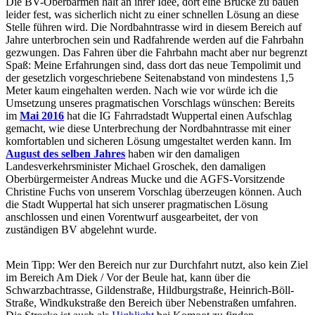
Die BV-Oberbarmen hält an ihrer Idee, dort eine Brücke zu bauen
leider fest, was sicherlich nicht zu einer schnellen Lösung an diese
Stelle führen wird. Die Nordbahntrasse wird in diesem Bereich auf
Jahre unterbrochen sein und Radfahrende werden auf die Fahrbahn
gezwungen. Das Fahren über die Fahrbahn macht aber nur begrenzt
Spaß: Meine Erfahrungen sind, dass dort das neue Tempolimit und
der gesetzlich vorgeschriebene Seitenabstand von mindestens 1,5
Meter kaum eingehalten werden. Nach wie vor würde ich die
Umsetzung unseres pragmatischen Vorschlags wünschen: Bereits
im
Mai 2016
hat die IG Fahrradstadt Wuppertal einen Aufschlag
gemacht, wie diese Unterbrechung der Nordbahntrasse mit einer
komfortablen und sicheren Lösung umgestaltet werden kann. Im
August des selben Jahres
haben wir den damaligen
Landesverkehrsminister Michael Groschek, den damaligen
Oberbürgermeister Andreas Mucke und die AGFS-Vorsitzende
Christine Fuchs von unserem Vorschlag überzeugen können. Auch
die Stadt Wuppertal hat sich unserer pragmatischen Lösung
anschlossen und einen Vorentwurf ausgearbeitet, der von
zuständigen BV abgelehnt wurde.
Mein Tipp: Wer den Bereich nur zur Durchfahrt nutzt, also kein Ziel
im Bereich Am Diek / Vor der Beule hat, kann über die
Schwarzbachtrasse, Gildenstraße, Hildburgstraße, Heinrich-Böll-
Straße, Windkukstraße den Bereich über Nebenstraßen umfahren.