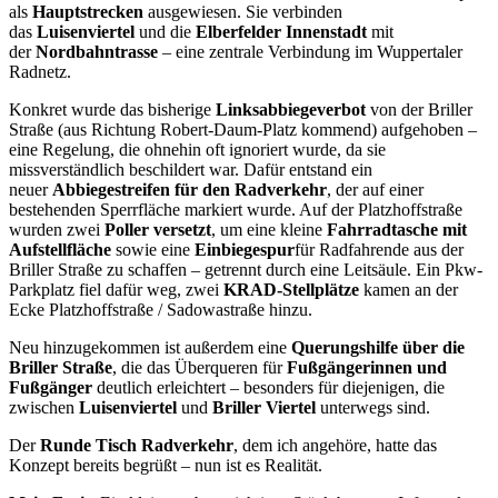
als
Hauptstrecken
ausgewiesen. Sie verbinden
das
Luisenviertel
und die
Elberfelder Innenstadt
mit
der
Nordbahntrasse
– eine zentrale Verbindung im Wuppertaler
Radnetz.
Konkret wurde das bisherige
Linksabbiegeverbot
von der Briller
Straße (aus Richtung Robert-Daum-Platz kommend) aufgehoben –
eine Regelung, die ohnehin oft ignoriert wurde, da sie
missverständlich beschildert war. Dafür entstand ein
neuer
Abbiegestreifen für den Radverkehr
, der auf einer
bestehenden Sperrfläche markiert wurde. Auf der Platzhoffstraße
wurden zwei
Poller versetzt
, um eine kleine
Fahrradtasche mit
Aufstellfläche
sowie eine
Einbiegespur
für Radfahrende aus der
Briller Straße zu schaffen – getrennt durch eine Leitsäule. Ein Pkw-
Parkplatz fiel dafür weg, zwei
KRAD-Stellplätze
kamen an der
Ecke Platzhoffstraße / Sadowastraße hinzu.
Neu hinzugekommen ist außerdem eine
Querungshilfe über die
Briller Straße
, die das Überqueren für
Fußgängerinnen und
Fußgänger
deutlich erleichtert – besonders für diejenigen, die
zwischen
Luisenviertel
und
Briller Viertel
unterwegs sind.
Der
Runde Tisch Radverkehr
, dem ich angehöre, hatte das
Konzept bereits begrüßt – nun ist es Realität.