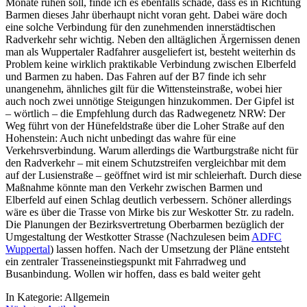
Monate ruhen soll, finde ich es ebenfalls schade, dass es in Richtung
Barmen dieses Jahr überhaupt nicht voran geht. Dabei wäre doch
eine solche Verbindung für den zunehmenden innerstädtischen
Radverkehr sehr wichtig. Neben den alltäglichen Ärgernissen denen
man als Wuppertaler Radfahrer ausgeliefert ist, besteht weiterhin ds
Problem keine wirklich praktikable Verbindung zwischen Elberfeld
und Barmen zu haben. Das Fahren auf der B7 finde ich sehr
unangenehm, ähnliches gilt für die Wittensteinstraße, wobei hier
auch noch zwei unnötige Steigungen hinzukommen. Der Gipfel ist
– wörtlich – die Empfehlung durch das Radwegenetz NRW: Der
Weg führt von der Hünefeldstraße über die Loher Straße auf den
Hohenstein: Auch nicht unbedingt das wahre für eine
Verkehrsverbindung. Warum allerdings die Wartburgstraße nicht für
den Radverkehr – mit einem Schutzstreifen vergleichbar mit dem
auf der Lusienstraße – geöffnet wird ist mir schleierhaft. Durch diese
Maßnahme könnte man den Verkehr zwischen Barmen und
Elberfeld auf einen Schlag deutlich verbessern. Schöner allerdings
wäre es über die Trasse von Mirke bis zur Weskotter Str. zu radeln.
Die Planungen der Bezirksvertretung Oberbarmen bezüglich der
Umgestaltung der Westkotter Strasse (Nachzulesen beim
ADFC
Wuppertal
) lassen hoffen. Nach der Umsetzung der Pläne entsteht
ein zentraler Trasseneinstiegspunkt mit Fahrradweg und
Busanbindung. Wollen wir hoffen, dass es bald weiter geht
In Kategorie:
Allgemein