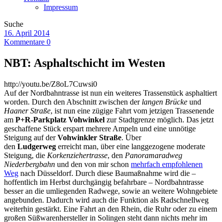
Impressum
Suche
16. April 2014
Kommentare 0
NBT: Asphaltschicht im Westen
http://youtu.be/Z8oL7Cuwsi0
Auf der Nordbahntrasse ist nun ein weiteres Trassenstück asphaltiert
worden. Durch den Abschnitt zwischen der
langen Brücke
und
Haaner Straße
, ist nun eine zügige Fahrt vom jetzigen Trassenende
am
P+R-Parkplatz Vohwinkel
zur Stadtgrenze möglich. Das jetzt
geschaffene Stück erspart mehrere Ampeln und eine unnötige
Steigung auf der
Vohwinkler Straße
. Über
den
Ludgerweg
erreicht man, über eine langgezogene moderate
Steigung, die
Korkenziehertrasse
, den
Panoramaradweg
Niederbergbahn
und den von mir schon
mehrfach empfohlenen
Weg
nach Düsseldorf. Durch diese Baumaßnahme wird die –
hoffentlich im Herbst durchgängig befahrbare – Nordbahntrasse
besser an die umliegenden Radwege, sowie an weitere Wohngebiete
angebunden. Dadurch wird auch die Funktion als Radschnellweg
weiterhin gestärkt. Eine Fahrt an den Rhein, die Ruhr oder zu einem
großen Süßwarenhersteller in Solingen steht dann nichts mehr im