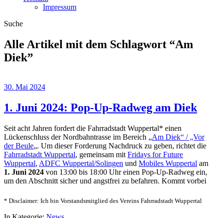
Impressum
Suche
Alle Artikel mit dem Schlagwort “
Am
Diek
”
30. Mai 2024
1. Juni 2024: Pop-Up-Radweg am Diek
Seit acht Jahren fordert die Fahrradstadt Wuppertal* einen
Lückenschluss der Nordbahntrasse im Bereich „
Am Diek“ / „Vor
der Beule
„. Um dieser Forderung Nachdruck zu geben, richtet die
Fahrradstadt Wuppertal
, gemeinsam mit
Fridays for Future
Wuppertal
,
ADFC Wuppertal/Solingen
und
Mobiles Wuppertal
am
1. Juni 2024
von 13:00 bis 18:00 Uhr einen Pop-Up-Radweg ein,
um den Abschnitt sicher und angstfrei zu befahren. Kommt vorbei
* Disclaimer: Ich bin Vorstandsmitglied des Vereins Fahrradstadt Wuppertal
In Kategorie:
News