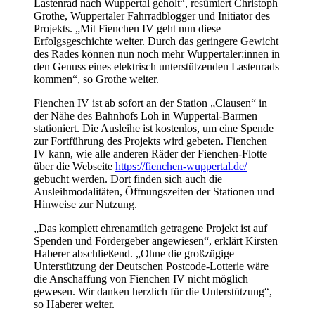
Lastenrad nach Wuppertal geholt“, resümiert Christoph
Grothe, Wuppertaler Fahrradblogger und Initiator des
Projekts. „Mit Fienchen IV geht nun diese
Erfolgsgeschichte weiter. Durch das geringere Gewicht
des Rades können nun noch mehr Wuppertaler:innen in
den Genuss eines elektrisch unterstützenden Lastenrads
kommen“, so Grothe weiter.
Fienchen IV ist ab sofort an der Station „Clausen“ in
der Nähe des Bahnhofs Loh in Wuppertal-Barmen
stationiert. Die Ausleihe ist kostenlos, um eine Spende
zur Fortführung des Projekts wird gebeten. Fienchen
IV kann, wie alle anderen Räder der Fienchen-Flotte
über die Webseite
https://fienchen-wuppertal.de/
gebucht werden. Dort finden sich auch die
Ausleihmodalitäten, Öffnungszeiten der Stationen und
Hinweise zur Nutzung.
„Das komplett ehrenamtlich getragene Projekt ist auf
Spenden und Fördergeber angewiesen“, erklärt Kirsten
Haberer abschließend. „Ohne die großzügige
Unterstützung der Deutschen Postcode-Lotterie wäre
die Anschaffung von Fienchen IV nicht möglich
gewesen. Wir danken herzlich für die Unterstützung“,
so Haberer weiter.