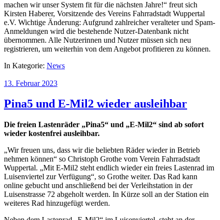
machen wir unser System fit für die nächsten Jahre!“ freut sich
Kirsten Haberer, Vorsitzende des Vereins Fahrradstadt Wuppertal
e.V. Wichtige Änderung: Aufgrund zahlreicher veralteter und Spam-
Anmeldungen wird die bestehende Nutzer-Datenbank nicht
übernommen. Alle Nutzerinnen und Nutzer müssen sich neu
registrieren, um weiterhin von dem Angebot profitieren zu können.
In Kategorie:
News
13. Februar 2023
Pina5 und E-Mil2 wieder ausleihbar
Die freien Lastenräder „Pina5“ und „E-Mil2“ sind ab sofort
wieder kostenfrei ausleihbar.
„Wir freuen uns, dass wir die beliebten Räder wieder in Betrieb
nehmen können“ so Christoph Grothe vom Verein Fahrradstadt
Wuppertal. „Mit E-Mil2 steht endlich wieder ein freies Lastenrad im
Luisenviertel zur Verfügung“, so Grothe weiter. Das Rad kann
online gebucht und anschließend bei der Verleihstation in der
Luisenstrasse 72 abgeholt werden. In Kürze soll an der Station ein
weiteres Rad hinzugefügt werden.
Neben dem Lastenrad „E-Mil2“ im Luisenviertel, steht an der