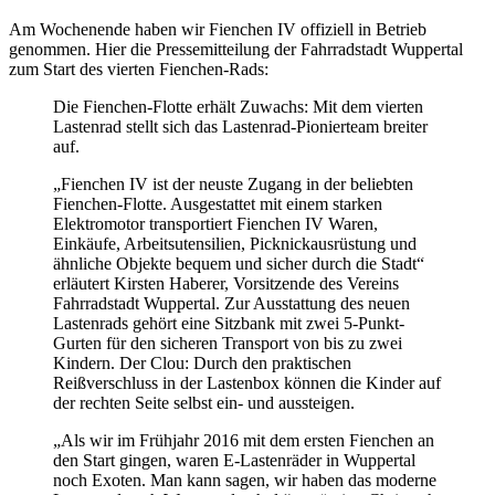
Am Wochenende haben wir Fienchen IV offiziell in Betrieb
genommen. Hier die Pressemitteilung der Fahrradstadt Wuppertal
zum Start des vierten Fienchen-Rads:
Die Fienchen-Flotte erhält Zuwachs: Mit dem vierten
Lastenrad stellt sich das Lastenrad-Pionierteam breiter
auf.
„Fienchen IV ist der neuste Zugang in der beliebten
Fienchen-Flotte. Ausgestattet mit einem starken
Elektromotor transportiert Fienchen IV Waren,
Einkäufe, Arbeitsutensilien, Picknickausrüstung und
ähnliche Objekte bequem und sicher durch die Stadt“
erläutert Kirsten Haberer, Vorsitzende des Vereins
Fahrradstadt Wuppertal. Zur Ausstattung des neuen
Lastenrads gehört eine Sitzbank mit zwei 5-Punkt-
Gurten für den sicheren Transport von bis zu zwei
Kindern. Der Clou: Durch den praktischen
Reißverschluss in der Lastenbox können die Kinder auf
der rechten Seite selbst ein- und aussteigen.
„Als wir im Frühjahr 2016 mit dem ersten Fienchen an
den Start gingen, waren E-Lastenräder in Wuppertal
noch Exoten. Man kann sagen, wir haben das moderne