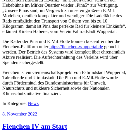
Hebebühne im Mirker Quartier wieder „Pina5“ zur Verfügung.
„Unsere Pinas sind, im Vergleich zu unseren größeren E-Mil-
Modellen, deutlich kompakter und wendiger. Die Ladefläche des
Rads ermöglicht den Transport von Gütern von bis zu 10
Kilogramm, damit ist Pina das perfekte Rad für kleinere Einkäufe“,
erläutert Kirsten Haberer, vom Verein Fahrradstadt Wuppertal.
Die Räder der Pina und E-Mil-Flotte können kostenfrei über die
Fienchen-Plattform unter
https://fienchen-wuppertal.de
gebucht
werden. Der Betrieb des Systems wird komplett über ehrenamtlich
Aktive realisiert. Die Aufrechterhaltung des Verleihs wird über
Spenden sichergestellt.
Fienchen ist ein Gemeinschaftsprojekt von Fahrradstadt Wuppertal,
Talradler.de und Utopiastadt. Die Pina und E-Mil-Flotte wurde
durch Fördermittel des Bundesministeriums für Umwelt,
Naturschutz und nukleare Sicherheit sowie der Nationalen
Klimaschutzinitiative finanziert.
In Kategorie:
News
8. November 2022
Fienchen IV am Start