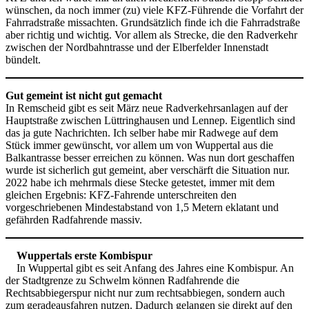
wünschen, da noch immer (zu) viele KFZ-Führende die Vorfahrt der
Fahrradstraße missachten. Grundsätzlich finde ich die Fahrradstraße
aber richtig und wichtig. Vor allem als Strecke, die den Radverkehr
zwischen der Nordbahntrasse und der Elberfelder Innenstadt
bündelt.
Gut gemeint ist nicht gut gemacht
In Remscheid gibt es seit März neue Radverkehrsanlagen auf der
Hauptstraße zwischen Lüttringhausen und Lennep. Eigentlich sind
das ja gute Nachrichten. Ich selber habe mir Radwege auf dem
Stück immer gewünscht, vor allem um von Wuppertal aus die
Balkantrasse besser erreichen zu können. Was nun dort geschaffen
wurde ist sicherlich gut gemeint, aber verschärft die Situation nur.
2022 habe ich mehrmals diese Stecke getestet, immer mit dem
gleichen Ergebnis: KFZ-Fahrende unterschreiten den
vorgeschriebenen Mindestabstand von 1,5 Metern eklatant und
gefährden Radfahrende massiv.
Wuppertals erste Kombispur
In Wuppertal gibt es seit Anfang des Jahres eine Kombispur. An
der Stadtgrenze zu Schwelm können Radfahrende die
Rechtsabbiegerspur nicht nur zum rechtsabbiegen, sondern auch
zum geradeausfahren nutzen. Dadurch gelangen sie direkt auf den