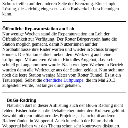
Schutzstreifen auf der anderen Seite der Kreuzung. Eine simple
Lösung, die – richtig eingesetzt – den Radverkehr beschleunigen
kann.
Öffentliche Reparaturstation am Loh
Nur wenige Wochen stand die Reparaturstation am Loh der
Öffentlichkeit zur Verfügung. Der Rotter Bürgerverein hatte die
Station möglich gemacht, damit Nutzer:innen auf der
Nordbahntrasse ihre Räder warten und wieder in Schuss bringen
können. Die Station enthielt neben dem Werkzeug auch eine
Luftpumpe. Mit anderen Worten: Ein tolles Angebot, dass sehr
schnell gut angenommen wurde. Nach wenigen Wochen in Betrieb
wurden dann alle Werkzeuge aus der Station geklaut. Nun steht nur
noch die leere Station wenige Meter vom Rotter Tunnel. Es ist ein
Trauerspiel. Selbst die
öffentliche Luftpumpe
, die im Mai 2013
aufgestellt wurde, hat länger durchgehalten.
BuGa-Radring
Natürlich darf in dieser Auflistung auch der BuGa-Radring nicht
fehlen. Bisher habe ich die Debatte eher hinter den Kulissen geführt.
Sowohl mit dem Initiatoren des Projektes, als auch mit anderen
Radverbänden in Wuppertal. Auch innerhalb der Fahrradstadt
Wuppertal haben wir das Thema schon sehr kontrovers diskutiert.