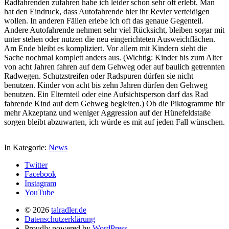
Radfahrenden zufahren habe ich leider schon sehr oft erlebt. Man
hat den Eindruck, dass Autofahrende hier ihr Revier verteidigen
wollen. In anderen Fällen erlebe ich oft das genaue Gegenteil.
Andere Autofahrende nehmen sehr viel Rücksicht, bleiben sogar mit
unter stehen oder nutzen die neu eingerichteten Ausweichflächen.
Am Ende bleibt es kompliziert. Vor allem mit Kindern sieht die
Sache nochmal komplett anders aus. (Wichtig: Kinder bis zum Alter
von acht Jahren fahren auf dem Gehweg oder auf baulich getrennten
Radwegen. Schutzstreifen oder Radspuren dürfen sie nicht
benutzen. Kinder von acht bis zehn Jahren dürfen den Gehweg
benutzen. Ein Elternteil oder eine Aufsichtsperson darf das Rad
fahrende Kind auf dem Gehweg begleiten.) Ob die Piktogramme für
mehr Akzeptanz und weniger Aggression auf der Hünefeldstaße
sorgen bleibt abzuwarten, ich würde es mit auf jeden Fall wünschen.
In Kategorie:
News
Twitter
Facebook
Instagram
YouTube
© 2026
talradler.de
Datenschutzerklärung
Proudly powered by
WordPress.