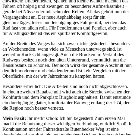
entwickelt: Unebenheiten, Spalten und kleine Kanten machten das
Fahren oft holprig und zwangen zu besonderer Aufmerksamkeit –
gerade bei Nässe oder mit schmalen Reifen. All das gehört nun der
Vergangenheit an. Der neue Asphaltbelag sorgt für ein
gleichmäßiges, leises und leichtgängiges Fahrgefühl, bei dem das
Rad fast von allein rollt. Für Pendlerinnen und Pendler, aber auch
für Ausflugsradler ist das ein spürbarer Komfortgewinn.
An der Breite des Weges hat sich zwar nichts geändert – besonders
an Wochenenden, wenn viele zu Menschen unterwegs sind, ist
weiterhin Rücksicht angesagt. Auch die Brücken im Verlauf des
Radwegs besitzen noch den alten Untergrund, vermutlich um die
Bausubstanz zu schonen. Dennoch wirkt der gesamte Abschnitt nun
deutlich moderner und einladender und ist kein Vergleich mit der
Oberfläche, mit der wir Jahrzehnte zu kämpfen hatten.
Besonders erfreulich: Die Arbeiten sind noch nicht abgeschlossen.
In einem zweiten Bauabschnitt wird auch die Strecke zwischen der
Kohlfurth und dem Parkplatz Burgholz asphaltiert. Damit entstünde
ein durchgängig glatter, komfortabler Radweg entlang der L74, der
die Region noch besser vernetzt.
Mein Fazit:
Ihr merkt schon: Ich bin begeistert! Zum ersten Mal
macht die Benutzung dieser wichtigen Verbindung wirklich Spaß. In
Kombination mit der Fahrradstraße Rutenbecker Weg ist eine
durchgehend komfortable und weitgehend sichere Route entstanden