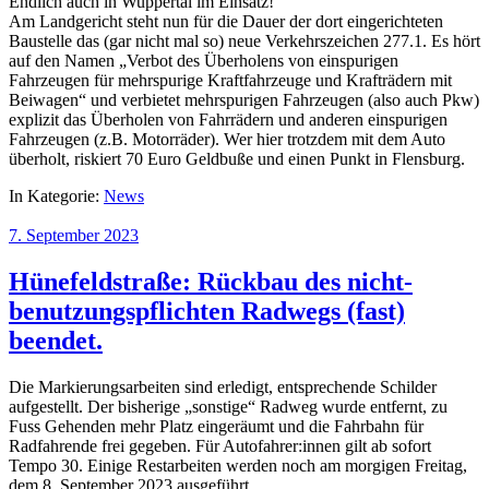
Endlich auch in Wuppertal im Einsatz!
Am Landgericht steht nun für die Dauer der dort eingerichteten
Baustelle das (gar nicht mal so) neue Verkehrszeichen 277.1. Es hört
auf den Namen „Verbot des Überholens von einspurigen
Fahrzeugen für mehrspurige Kraftfahrzeuge und Krafträdern mit
Beiwagen“ und verbietet mehrspurigen Fahrzeugen (also auch Pkw)
explizit das Überholen von Fahrrädern und anderen einspurigen
Fahrzeugen (z.B. Motorräder). Wer hier trotzdem mit dem Auto
überholt, riskiert 70 Euro Geldbuße und einen Punkt in Flensburg.
In Kategorie:
News
7. September 2023
Hünefeldstraße: Rückbau des nicht-
benutzungspflichten Radwegs (fast)
beendet.
Die Markierungsarbeiten sind erledigt, entsprechende Schilder
aufgestellt. Der bisherige „sonstige“ Radweg wurde entfernt, zu
Fuss Gehenden mehr Platz eingeräumt und die Fahrbahn für
Radfahrende frei gegeben. Für Autofahrer:innen gilt ab sofort
Tempo 30. Einige Restarbeiten werden noch am morgigen Freitag,
dem 8. September 2023 ausgeführt.