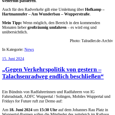
weiterhin passieren
.
Auch für den Radverkehr gilt eine Umleitung über
Hofkamp –
Hartmannufer – Am Wunderbau – Wupperstraße
.
Mein Tipp:
Wenn möglich, den Bereich in den kommenden
Monaten lieber
großräumig umfahren
– es wird eng und
unübersichtlich.
Photo: Talradler.de-Archiv
In Kategorie:
News
15. Juni 2024
„Gegen Verkehrspolitik von gestern –
Talachsenradweg endlich beschließen“
Ein Bündnis von Radfahrerinnen und Radfahrern von IG
Fahrradstadt, ADFC Wuppertal / Solingen, Mobiles Wuppertal und
Fridays for Future ruft zur Demo auf:
Am
18. Juni 2024
um
15:30 Uhr
auf dem Johannes Rau Platz in
Wuppertal-Barmen sollen die Mitglieder des zeitgleich im Rathaus