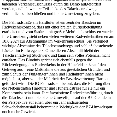
tagenden Verkehrsausschusses durch die Demo aufgefordert
werden, endlich weitere Teilstücke des Talachsenradwegs
verbindlich zu beschließen und in die Umsetzung zu geben.
Die Fahrradstraße am Hardtufer ist ein zentraler Baustein im
Radvekehrskonzept, dass mit einer breiten Bürgerbeteiligung
erarbeitet und vom Stadtrat mit großer Mehrheit beschlossen wurde.
Ihre Umsetzung steht neben vielen weiteren Radverkehrsthemen am
18.6.2024 zur Abstimmung im Verkehrsausschuss. Sie verbindet
wichtige Abschnitte des Talachsenradwegs und schließt bestehende
Lücken im Radwegenetz. Ohne diesen Abschnitt bleibt der
Talachsenradweg Stückwerk und kann sein volles Potenzial nicht
entfalten. Das Bündnis spricht sich ebenfalls gegen die
Rückverlegung des Radverkehrs in der Hünefeldstraße auf den
Gehweg aus – eine Maßnahme die aus gesetzlichen Gründen und
zum Schutz der Fußgänger*innen und Radfahrer*innen nicht
möglich ist, aber von der Mehrheit der Bezirksvertretung Barmen
gefordert wird. Die IG Fahrradstadt betont, dass die Führung über
die Nebenstraßen Hardtufer und Hünefeldstraße für sie nur ein
Kompromiss sein kann. Ihre favoristierte Radvekehrsführung durch
die Talachse ist und bleibt eine Umweltspur auf der B7. Gerade in
der Perspektive auf einen über ein Jahr andauernden
Schwebebahnausfall bekommt die Wichtigkeit der B7-Umweltspur
noch mehr Gewicht.