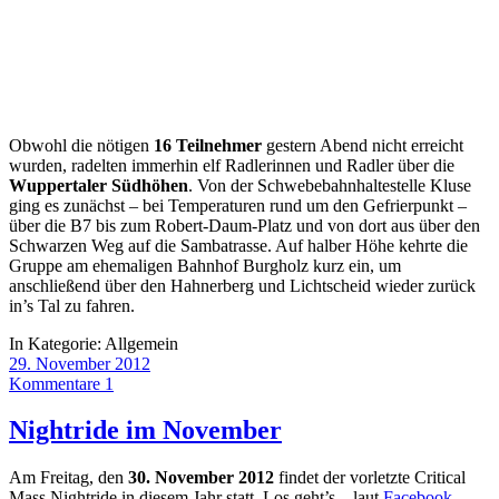
Obwohl die nötigen
16 Teilnehmer
gestern Abend nicht erreicht
wurden, radelten immerhin elf Radlerinnen und Radler über die
Wuppertaler Südhöhen
. Von der Schwebebahnhaltestelle Kluse
ging es zunächst – bei Temperaturen rund um den Gefrierpunkt –
über die B7 bis zum Robert-Daum-Platz und von dort aus über den
Schwarzen Weg auf die Sambatrasse. Auf halber Höhe kehrte die
Gruppe am ehemaligen Bahnhof Burgholz kurz ein, um
anschließend über den Hahnerberg und Lichtscheid wieder zurück
in’s Tal zu fahren.
In Kategorie:
Allgemein
29. November 2012
Kommentare 1
Nightride im November
Am Freitag, den
30. November 2012
findet der vorletzte Critical
Mass Nightride in diesem Jahr statt. Los geht’s – laut
Facebook-