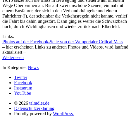
19:15 setzte sich die Mass in Bewegung und steuerte auf direktem
Wege Oberbarmen an. Bis auf zwei unschöne Szenen, einmal mit
einem Busfahrer, der sich in den Verband drängelte und einem
Fahrlehrer (!), der scheinbar die Verkehrsregeln nicht kannte, verlief
die Fahrt bis dahin ungestört. Dann ging es weiter die Schwarzbach
hoch, durch Wichlinghausen und wieder zurück nach Elberfeld.
Links:
Photos auf der Facebook-Seite von der Wuppertaler Critical Mass
– hier erscheinen Links zu anderen Photos und Videos, wird laufend
aktualisiert –
Weiterlesen
In Kategorie:
News
Twitter
Facebook
Instagram
YouTube
© 2026
talradler.de
Datenschutzerklärung
Proudly powered by
WordPress.