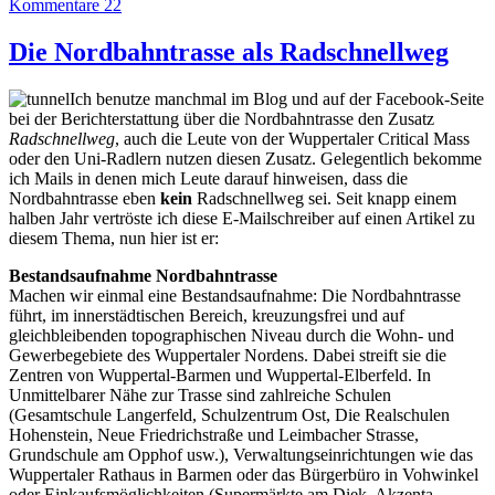
Kommentare 22
Die Nordbahntrasse als Radschnellweg
Ich benutze manchmal im Blog und auf der Facebook-Seite
bei der Berichterstattung über die Nordbahntrasse den Zusatz
Radschnellweg
, auch die Leute von der Wuppertaler Critical Mass
oder den Uni-Radlern nutzen diesen Zusatz. Gelegentlich bekomme
ich Mails in denen mich Leute darauf hinweisen, dass die
Nordbahntrasse eben
kein
Radschnellweg sei. Seit knapp einem
halben Jahr vertröste ich diese E-Mailschreiber auf einen Artikel zu
diesem Thema, nun hier ist er:
Bestandsaufnahme Nordbahntrasse
Machen wir einmal eine Bestandsaufnahme: Die Nordbahntrasse
führt, im innerstädtischen Bereich, kreuzungsfrei und auf
gleichbleibenden topographischen Niveau durch die Wohn- und
Gewerbegebiete des Wuppertaler Nordens. Dabei streift sie die
Zentren von Wuppertal-Barmen und Wuppertal-Elberfeld. In
Unmittelbarer Nähe zur Trasse sind zahlreiche Schulen
(Gesamtschule Langerfeld, Schulzentrum Ost, Die Realschulen
Hohenstein, Neue Friedrichstraße und Leimbacher Strasse,
Grundschule am Opphof usw.), Verwaltungseinrichtungen wie das
Wuppertaler Rathaus in Barmen oder das Bürgerbüro in Vohwinkel
oder Einkaufsmöglichkeiten (Supermärkte am Diek, Akzenta