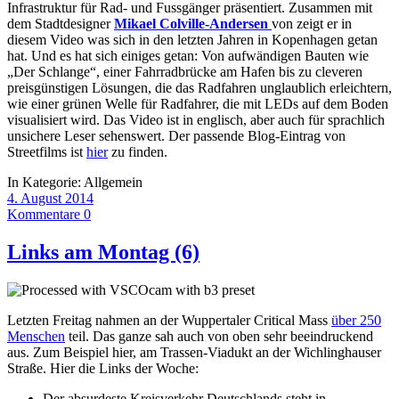
Infrastruktur für Rad- und Fussgänger präsentiert. Zusammen mit
dem Stadtdesigner
Mikael Colville-Andersen
von zeigt er in
diesem Video was sich in den letzten Jahren in Kopenhagen getan
hat. Und es hat sich einiges getan: Von aufwändigen Bauten wie
„Der Schlange“, einer Fahrradbrücke am Hafen bis zu cleveren
preisgünstigen Lösungen, die das Radfahren unglaublich erleichtern,
wie einer grünen Welle für Radfahrer, die mit LEDs auf dem Boden
visualisiert wird. Das Video ist in englisch, aber auch für sprachlich
unsichere Leser sehenswert. Der passende Blog-Eintrag von
Streetfilms ist
hier
zu finden.
In Kategorie:
Allgemein
4. August 2014
Kommentare 0
Links am Montag (6)
Letzten Freitag nahmen an der Wuppertaler Critical Mass
über 250
Menschen
teil. Das ganze sah auch von oben sehr beeindruckend
aus. Zum Beispiel hier, am Trassen-Viadukt an der Wichlinghauser
Straße. Hier die Links der Woche:
Der absurdeste Kreisverkehr Deutschlands steht in