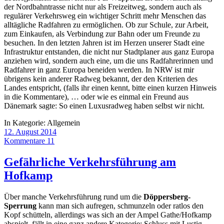
der Nordbahntrasse nicht nur als Freizeitweg, sondern auch als
regulärer Verkehrsweg ein wichtiger Schritt mehr Menschen das
alltägliche Radfahren zu ermöglichen. Ob zur Schule, zur Arbeit,
zum Einkaufen, als Verbindung zur Bahn oder um Freunde zu
besuchen. In den letzten Jahren ist im Herzen unserer Stadt eine
Infrastruktur entstanden, die nicht nur Stadtplaner aus ganz Europa
anziehen wird, sondern auch eine, um die uns Radfahrerinnen und
Radfahrer in ganz Europa beneiden werden. In NRW ist mir
übrigens kein anderer Radweg bekannt, der den Kriterien des
Landes entspricht, (falls ihr einen kennt, bitte einen kurzen Hinweis
in die Kommentare), … oder wie es einmal ein Freund aus
Dänemark sagte: So einen Luxusradweg haben selbst wir nicht.
In Kategorie:
Allgemein
12. August 2014
Kommentare 11
Gefährliche Verkehrsführung am
Hofkamp
Über manche Verkehrsführung rund um die
Döppersberg-
Sperrung
kann man sich aufregen, schmunzeln oder ratlos den
Kopf schütteln, allerdings was sich an der Ampel Gathe/Hofkamp
abspielt, fällt in eine ganz andere Kategorie: Schluss mit Lustig,