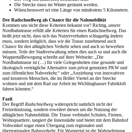
Die Strecke muss im Winter geräumt werden.
Wünschenswert sei eine Länge von mindestens 5 Kilometern.
Der Radschnellweg als Chance für die Nahmobilität
Kommen uns nicht diese Kriterien bekannt vor? Richtig,
unsere
Nordbahntrasse erfüllt alle Kriterien für einen Radschnellweg. Das
heißt jetzt nicht, dass sich das Nutzerverhalten schlagartig ändern
muss, sondern lediglich, dass wir die Trasse zunehmend auch
Chance für den alltäglichen Verkehr sehen und auch so bewerben
müssen. Teile der Stadtverwaltung sehen dies auch so und auch die
WuppertalBewegung schreibt auf ihrer Webseite: „Die
Nordbahntrasse ist (…) für viele Gelegenheiten eine gesunde und
ökologisch verträgliche Alternative zum privat genutzten PKW und
zum öffentlichen Nahverkehr.“ oder „Anziehung von innovativen
und kreativen Menschen, die im Briller Viertel an der Strecke
wohnen und mit dem Rad zur Arbeit im Wichlinghauser Fabrikloft
fahren könnten.“
Fazit
Der Begriff
Radschnellweg
widerspricht natürlich nicht der
Freizeitnutzung, sondern erweitert diesen um die Nutzung der
alltäglichen Nahmobilität. Die Trasse verbindet Schulen, Firmen,
Wohnquartiere, tangiert die Innenstädte und bietet mit dem Bahnhof
Vohwinkel sogar einen Übergang zum regionalen und
überregionalen Bahnverkehr. Für Wuppertal ist die Wahrnehmung