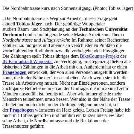
Die Nordbahntrasse kurz nach Sonnenaufgang. (Photo: Tobias Jäger)
„Die Nordbahntrasse als Weg zur Arbeit?“, dieser Frage geht
aktuell
Tobias Jäger
nach. Der gebürtige Wuppertaler
studiert Raum- und Stadtplanung an der
Technischen Universität
Dortmund
und schreibt gerade seine Master-Arbeit zum Thema
Nordbahntrasse und Alltagsverkehr.
Im Rahmen seiner Recherchen
zählt er u.a. morgens und abends an verschiedenen Punkten die
vorbeifahrenden Radfahrer bzw. die vorbeigehenden Fussgänger.
Die Zählungen stellt Tobias übriges dem
BikeCounter-Projekt
der
IG Fahrradstadt Wuppertal
zur Verfügung, im Gegenzug fließen alle
bisherigen Zählungen in die Arbeit mit ein. Außerdem hat er einen
Fragebogen
entwickelt, der von allen Personen ausgefüllt werden
kann, die in der Nähe der Trasse arbeiten. Auch wenn sie nicht die
Trasse als Arbeitsweg nutzen. Nicht nur Einzelpersonen, sondern
auch ganze Betriebe nehmen an der Umfrage, die in maximal zehn
Minuten ausgefüllt ist, bereits teil. Aber wie immer gilt: Je mehr
Menschen teilnehmen umso besser. Wer also in der Nähe der Trasse
arbeitet und noch nicht an der Umfrage teilgenommen hat, sei
der
Fragebogen
wärmstens an Herz gelegt. Letzen Freitag habe ich
mich mit Tobias getroffen und mit ihm ein kurzes Interview über
seine Arbeit, die Nordbahntrasse und die Reaktionen der
Trassennutzer geführt: