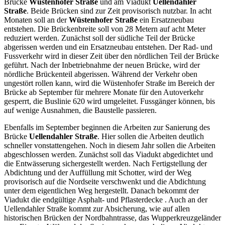
Brücke
Wüstenhofer Straße
und am Viadukt
Uellendahler
Straße
. Beide Brücken sind zur Zeit provisorisch nutzbar. In acht
Monaten soll an der
Wüstenhofer Straße
ein Ersatzneubau
entstehen. Die Brückenbreite soll von 28 Metern auf acht Meter
reduziert werden. Zunächst soll der südliche Teil der Brücke
abgerissen werden und ein Ersatzneubau entstehen. Der Rad- und
Fussverkehr wird in dieser Zeit über den nördlichen Teil der Brücke
geführt. Nach der Inbetriebnahme der neuen Brücke, wird der
nördliche Brückenteil abgerissen. Während der Verkehr oben
ungestört rollen kann, wird die Wüstenhofer Straße im Bereich der
Brücke ab September für mehrere Monate für den Autoverkehr
gesperrt, die Buslinie 620 wird umgeleitet. Fussgänger können, bis
auf wenige Ausnahmen, die Baustelle passieren.
Ebenfalls im September beginnen die Arbeiten zur Sanierung des
Brücke
Uellendahler Straße
. Hier sollen die Arbeiten deutlich
schneller vonstattengehen. Noch in diesem Jahr sollen die Arbeiten
abgeschlossen werden. Zunächst soll das Viadukt abgedichtet und
die Entwässerung sichergestellt werden. Nach Fertigstellung der
Abdichtung und der Auffüllung mit Schotter, wird der Weg
provisorisch auf die Nordseite verschwenkt und die Abdichtung
unter dem eigentlichen Weg hergestellt. Danach bekommt der
Viadukt die endgültige Asphalt- und Pflasterdecke . Auch an der
Uellendahler Straße kommt zur Absicherung, wie auf allen
historischen Brücken der Nordbahntrasse, das Wupperkreuzgeländer