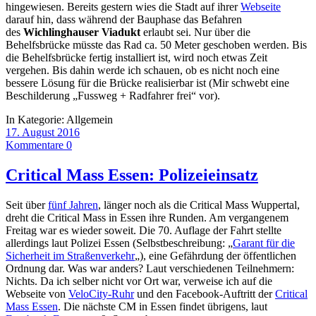
hingewiesen. Bereits gestern wies die Stadt auf ihrer
Webseite
darauf hin, dass während der Bauphase das Befahren
des
Wichlinghauser
Viadukt
erlaubt sei. Nur über die
Behelfsbrücke müsste das Rad ca. 50 Meter geschoben werden. Bis
die Behelfsbrücke fertig installiert ist, wird noch etwas Zeit
vergehen. Bis dahin werde ich schauen, ob es nicht noch eine
bessere Lösung für die Brücke realisierbar ist (Mir schwebt eine
Beschilderung „Fussweg + Radfahrer frei“ vor).
In Kategorie:
Allgemein
17. August 2016
Kommentare 0
Critical Mass Essen: Polizeieinsatz
Seit über
fünf Jahren
, länger noch als die Critical Mass Wuppertal,
dreht die Critical Mass in Essen ihre Runden. Am vergangenem
Freitag war es wieder soweit. Die 70. Auflage der Fahrt stellte
allerdings laut Polizei Essen (Selbstbeschreibung: „
Garant für die
Sicherheit im Straßenverkehr
„), eine Gefährdung der öffentlichen
Ordnung dar. Was war anders? Laut verschiedenen Teilnehmern:
Nichts. Da ich selber nicht vor Ort war, verweise ich auf die
Webseite von
VeloCity-Ruhr
und den Facebook-Auftritt der
Critical
Mass Essen
. Die nächste CM in Essen findet übrigens, laut