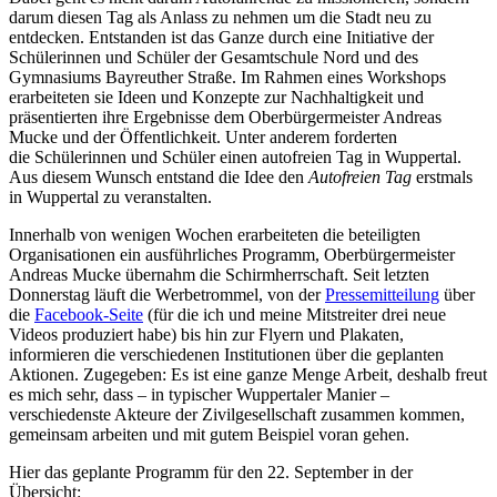
darum diesen Tag als Anlass zu nehmen um die Stadt neu zu
entdecken. Entstanden ist das Ganze durch eine Initiative der
Schülerinnen und Schüler der Gesamtschule Nord und des
Gymnasiums Bayreuther Straße. Im Rahmen eines Workshops
erarbeiteten sie Ideen und Konzepte zur Nachhaltigkeit und
präsentierten ihre Ergebnisse dem Oberbürgermeister Andreas
Mucke und der Öffentlichkeit. Unter anderem forderten
die Schülerinnen und Schüler einen autofreien Tag in Wuppertal.
Aus diesem Wunsch entstand die Idee den
Autofreien Tag
erstmals
in Wuppertal zu veranstalten.
Innerhalb von wenigen Wochen erarbeiteten die beteiligten
Organisationen ein ausführliches Programm, Oberbürgermeister
Andreas Mucke übernahm die Schirmherrschaft. Seit letzten
Donnerstag läuft die Werbetrommel, von der
Pressemitteilung
über
die
Facebook-Seite
(für die ich und meine Mitstreiter drei neue
Videos produziert habe) bis hin zur Flyern und Plakaten,
informieren die verschiedenen Institutionen über die geplanten
Aktionen. Zugegeben: Es ist eine ganze Menge Arbeit, deshalb freut
es mich sehr, dass – in typischer Wuppertaler Manier –
verschiedenste Akteure der Zivilgesellschaft zusammen kommen,
gemeinsam arbeiten und mit gutem Beispiel voran gehen.
Hier das geplante Programm für den 22. September in der
Übersicht: