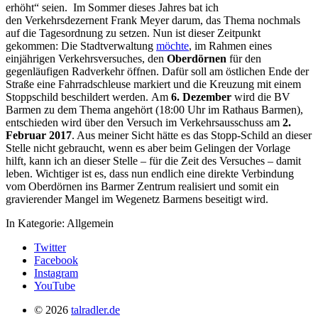
erhöht“ seien. Im Sommer dieses Jahres bat ich
den Verkehrsdezernent Frank Meyer darum, das Thema nochmals
auf die Tagesordnung zu setzen. Nun ist dieser Zeitpunkt
gekommen: Die Stadtverwaltung
möchte
, im Rahmen eines
einjährigen Verkehrsversuches, den
Oberdörnen
für den
gegenläufigen Radverkehr öffnen. Dafür soll am östlichen Ende der
Straße eine Fahrradschleuse markiert und die Kreuzung mit einem
Stoppschild beschildert werden. Am
6. Dezember
wird die BV
Barmen zu dem Thema angehört (18:00 Uhr im Rathaus Barmen),
entschieden wird über den Versuch im Verkehrsausschuss am
2.
Februar 2017
. Aus meiner Sicht hätte es das Stopp-Schild an dieser
Stelle nicht gebraucht, wenn es aber beim Gelingen der Vorlage
hilft, kann ich an dieser Stelle – für die Zeit des Versuches – damit
leben. Wichtiger ist es, dass nun endlich eine direkte Verbindung
vom Oberdörnen ins Barmer Zentrum realisiert und somit ein
gravierender Mangel im Wegenetz Barmens beseitigt wird.
In Kategorie:
Allgemein
Twitter
Facebook
Instagram
YouTube
© 2026
talradler.de