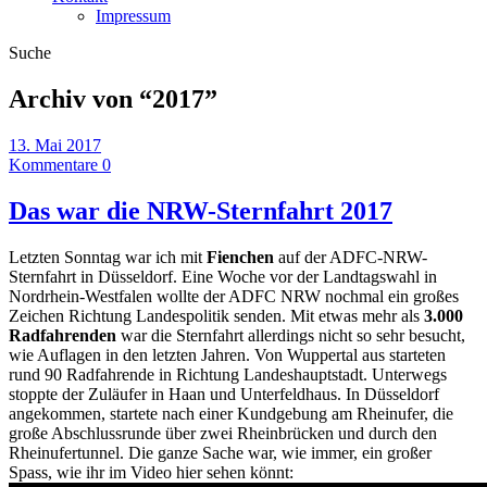
Impressum
Suche
Archiv von “
2017
”
13. Mai 2017
Kommentare 0
Das war die NRW-Sternfahrt 2017
Letzten Sonntag war ich mit
Fienchen
auf der ADFC-NRW-
Sternfahrt in Düsseldorf. Eine Woche vor der Landtagswahl in
Nordrhein-Westfalen wollte der ADFC NRW nochmal ein großes
Zeichen Richtung Landespolitik senden. Mit etwas mehr als
3.000
Radfahrenden
war die Sternfahrt allerdings nicht so sehr besucht,
wie Auflagen in den letzten Jahren. Von Wuppertal aus starteten
rund 90 Radfahrende in Richtung Landeshauptstadt. Unterwegs
stoppte der Zuläufer in Haan und Unterfeldhaus. In Düsseldorf
angekommen, startete nach einer Kundgebung am Rheinufer, die
große Abschlussrunde über zwei Rheinbrücken und durch den
Rheinufertunnel. Die ganze Sache war, wie immer, ein großer
Spass, wie ihr im Video hier sehen könnt: