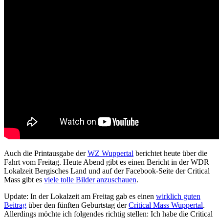
Auch die Printausgabe der
WZ Wuppertal
berichtet heute über die
Fahrt vom Freitag. Heute Abend gibt es einen Bericht in der WDR
Lokalzeit Bergisches Land und auf der Facebook-Seite der Critical
Mass gibt es
viele tolle Bilder anzuschauen
.
Update: In der Lokalzeit am Freitag gab es einen
wirklich guten
Beitrag
über den fünften Geburtstag der
Critical Mass Wuppertal
.
Allerdings möchte ich folgendes richtig stellen: Ich habe die Critical