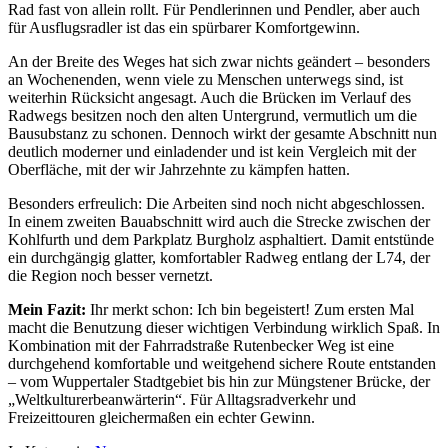
Rad fast von allein rollt. Für Pendlerinnen und Pendler, aber auch
für Ausflugsradler ist das ein spürbarer Komfortgewinn.
An der Breite des Weges hat sich zwar nichts geändert – besonders
an Wochenenden, wenn viele zu Menschen unterwegs sind, ist
weiterhin Rücksicht angesagt. Auch die Brücken im Verlauf des
Radwegs besitzen noch den alten Untergrund, vermutlich um die
Bausubstanz zu schonen. Dennoch wirkt der gesamte Abschnitt nun
deutlich moderner und einladender und ist kein Vergleich mit der
Oberfläche, mit der wir Jahrzehnte zu kämpfen hatten.
Besonders erfreulich: Die Arbeiten sind noch nicht abgeschlossen.
In einem zweiten Bauabschnitt wird auch die Strecke zwischen der
Kohlfurth und dem Parkplatz Burgholz asphaltiert. Damit entstünde
ein durchgängig glatter, komfortabler Radweg entlang der L74, der
die Region noch besser vernetzt.
Mein Fazit:
Ihr merkt schon: Ich bin begeistert! Zum ersten Mal
macht die Benutzung dieser wichtigen Verbindung wirklich Spaß. In
Kombination mit der Fahrradstraße Rutenbecker Weg ist eine
durchgehend komfortable und weitgehend sichere Route entstanden
– vom Wuppertaler Stadtgebiet bis hin zur Müngstener Brücke, der
„Weltkulturerbeanwärterin“. Für Alltagsradverkehr und
Freizeittouren gleichermaßen ein echter Gewinn.