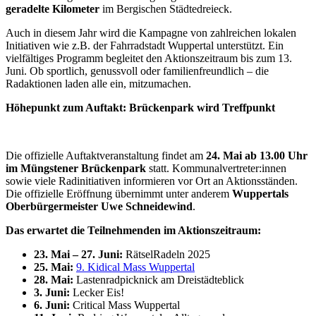
geradelte Kilometer
im Bergischen Städtedreieck.
Auch in diesem Jahr wird die Kampagne von zahlreichen lokalen
Initiativen wie z.B. der Fahrradstadt Wuppertal unterstützt. Ein
vielfältiges Programm begleitet den Aktionszeitraum bis zum 13.
Juni. Ob sportlich, genussvoll oder familienfreundlich – die
Radaktionen laden alle ein, mitzumachen.
Höhepunkt zum Auftakt: Brückenpark wird Treffpunkt
Die offizielle Auftaktveranstaltung findet am
24. Mai ab 13.00 Uhr
im Müngstener Brückenpark
statt. Kommunalvertreter:innen
sowie viele Radinitiativen informieren vor Ort an Aktionsständen.
Die offizielle Eröffnung übernimmt unter anderem
Wuppertals
Oberbürgermeister Uwe Schneidewind
.
Das erwartet die Teilnehmenden im Aktionszeitraum:
23. Mai – 27. Juni:
RätselRadeln 2025
25. Mai:
9. Kidical Mass Wuppertal
28. Mai:
Lastenradpicknick am Dreistädteblick
3. Juni:
Lecker Eis!
6. Juni:
Critical Mass Wuppertal