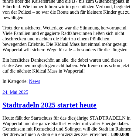
führte über die Kaiserstraße und die B7 bis zum Gutenbergplatz in
Elberfeld. Wie immer fuhren wir im geschützten Verband, begleitet
von der Polizei – so war die Route auch für kleinere Kinder gut zu
bewältigen.
Trotz der unsicheren Wetterlage war die Stimmung hervorragend.
Viele Familien und engagierte Radfahrer:innen ließen sich nicht
abschrecken und machten die Fahrt zu einem fröhlichen,
bewegenden Erlebnis. Die Kidical Mass hat einmal mehr gezeigt:
Wuppertal will sichere Wege für alle – besonders für die Jüngsten.
Ein herzliches Dankeschön an alle, die dabei waren und dieses
starke Zeichen möglich gemacht haben. Wir freuen uns schon jetzt
auf die nächste Kidical Mass in Wuppertal!
In Kategorie:
News
24. Mai 2025
Stadtradeln 2025 startet heute
Heute fällt der Startschuss für das diesjährige STADTRADELN in
Wuppertal und die ganze Stadt ist wieder mit voller Energie dabei.
Gemeinsam mit Remscheid und Solingen will die Stadt im Rahmen
der dreiwöchigen Aktion ein ehrgeiziges Ziel erreichen:
1.000.000