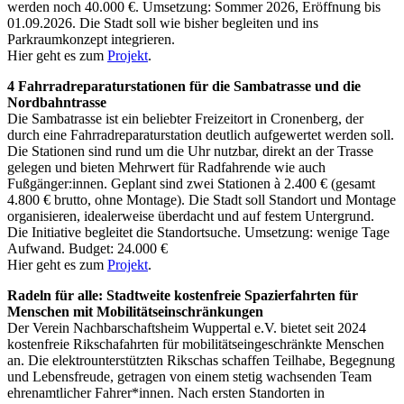
werden noch 40.000 €. Umsetzung: Sommer 2026, Eröffnung bis
01.09.2026. Die Stadt soll wie bisher begleiten und ins
Parkraumkonzept integrieren.
Hier geht es zum
Projekt
.
4 Fahrradreparaturstationen für die Sambatrasse und die
Nordbahntrasse
Die Sambatrasse ist ein beliebter Freizeitort in Cronenberg, der
durch eine Fahrradreparaturstation deutlich aufgewertet werden soll.
Die Stationen sind rund um die Uhr nutzbar, direkt an der Trasse
gelegen und bieten Mehrwert für Radfahrende wie auch
Fußgänger:innen. Geplant sind zwei Stationen à 2.400 € (gesamt
4.800 € brutto, ohne Montage). Die Stadt soll Standort und Montage
organisieren, idealerweise überdacht und auf festem Untergrund.
Die Initiative begleitet die Standortsuche. Umsetzung: wenige Tage
Aufwand. Budget: 24.000 €
Hier geht es zum
Projekt
.
Radeln für alle: Stadtweite kostenfreie Spazierfahrten für
Menschen mit Mobilitätseinschränkungen
Der Verein Nachbarschaftsheim Wuppertal e.V. bietet seit 2024
kostenfreie Rikschafahrten für mobilitätseingeschränkte Menschen
an. Die elektrounterstützten Rikschas schaffen Teilhabe, Begegnung
und Lebensfreude, getragen von einem stetig wachsenden Team
ehrenamtlicher Fahrer*innen. Nach ersten Standorten in