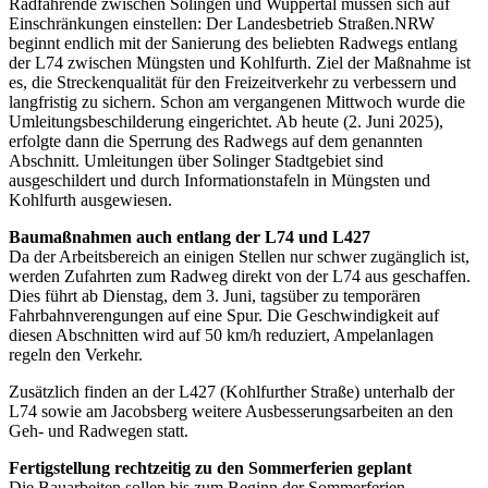
Radfahrende zwischen Solingen und Wuppertal müssen sich auf
Einschränkungen einstellen: Der Landesbetrieb Straßen.NRW
beginnt endlich mit der Sanierung des beliebten Radwegs entlang
der L74 zwischen Müngsten und Kohlfurth. Ziel der Maßnahme ist
es, die Streckenqualität für den Freizeitverkehr zu verbessern und
langfristig zu sichern. Schon am vergangenen Mittwoch wurde die
Umleitungsbeschilderung eingerichtet. Ab heute (2. Juni 2025),
erfolgte dann die Sperrung des Radwegs auf dem genannten
Abschnitt. Umleitungen über Solinger Stadtgebiet sind
ausgeschildert und durch Informationstafeln in Müngsten und
Kohlfurth ausgewiesen.
Baumaßnahmen auch entlang der L74 und L427
Da der Arbeitsbereich an einigen Stellen nur schwer zugänglich ist,
werden Zufahrten zum Radweg direkt von der L74 aus geschaffen.
Dies führt ab Dienstag, dem 3. Juni, tagsüber zu temporären
Fahrbahnverengungen auf eine Spur. Die Geschwindigkeit auf
diesen Abschnitten wird auf 50 km/h reduziert, Ampelanlagen
regeln den Verkehr.
Zusätzlich finden an der L427 (Kohlfurther Straße) unterhalb der
L74 sowie am Jacobsberg weitere Ausbesserungsarbeiten an den
Geh- und Radwegen statt.
Fertigstellung rechtzeitig zu den Sommerferien geplant
Die Bauarbeiten sollen bis zum Beginn der Sommerferien