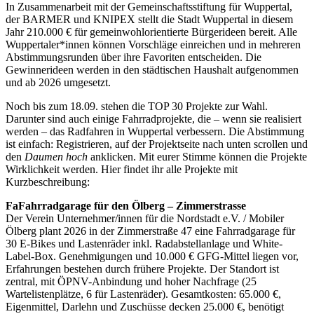
In Zusammenarbeit mit der Gemeinschaftsstiftung für Wuppertal,
der BARMER und KNIPEX stellt die Stadt Wuppertal in diesem
Jahr 210.000 € für gemeinwohlorientierte Bürgerideen bereit. Alle
Wuppertaler*innen können Vorschläge einreichen und in mehreren
Abstimmungsrunden über ihre Favoriten entscheiden. Die
Gewinnerideen werden in den städtischen Haushalt aufgenommen
und ab 2026 umgesetzt.
Noch bis zum 18.09. stehen die TOP 30 Projekte zur Wahl.
Darunter sind auch einige Fahrradprojekte, die – wenn sie realisiert
werden – das Radfahren in Wuppertal verbessern. Die Abstimmung
ist einfach: Registrieren, auf der Projektseite nach unten scrollen und
den
Daumen hoch
anklicken. Mit eurer Stimme können die Projekte
Wirklichkeit werden. Hier findet ihr alle Projekte mit
Kurzbeschreibung:
FaFahrradgarage für den Ölberg – Zimmerstrasse
Der Verein Unternehmer/innen für die Nordstadt e.V. / Mobiler
Ölberg plant 2026 in der Zimmerstraße 47 eine Fahrradgarage für
30 E-Bikes und Lastenräder inkl. Radabstellanlage und White-
Label-Box. Genehmigungen und 10.000 € GFG-Mittel liegen vor,
Erfahrungen bestehen durch frühere Projekte. Der Standort ist
zentral, mit ÖPNV-Anbindung und hoher Nachfrage (25
Wartelistenplätze, 6 für Lastenräder). Gesamtkosten: 65.000 €,
Eigenmittel, Darlehn und Zuschüsse decken 25.000 €, benötigt